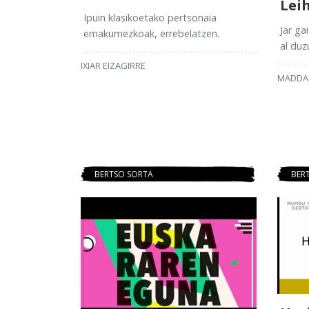
Lei
Ipuin klasikoetako pertsonaia
Jar ga
emakumezkoak, errebelatzen.
al duz
IXIAR EIZAGIRRE
MADDA
BERTSO SORTA
BER