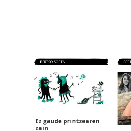
BERTSO SORTA
BER
Ez gaude printzearen
zain