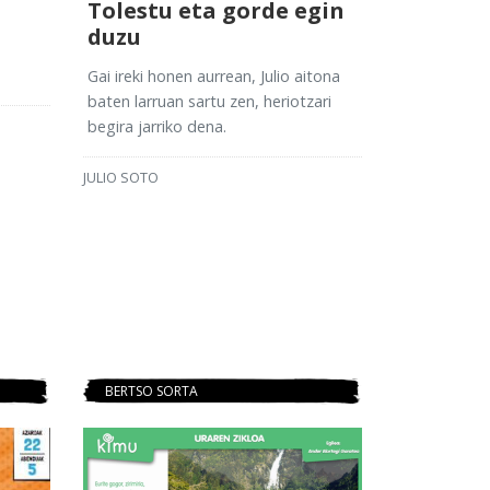
Tolestu eta gorde egin
duzu
Gai ireki honen aurrean, Julio aitona
baten larruan sartu zen, heriotzari
begira jarriko dena.
JULIO SOTO
BERTSO SORTA