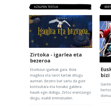
AZALPEN TESTUA
BER
Zirtoka - igarlea eta
bezeroa
Eus
Etorkizun igarleak gara. Bola
bizi
magikoa eta tarot kartak ditugu
aurrean. Bezero bat sartu da gure
Gastei
kontsultara eta honako galdera
bertso
hauek egin dizkigu. Zirtoz erantzungo
doinua
diogu, esaldi errimatuekin.