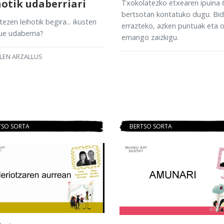
hotik udaberriari
Txokolatezko etxearen ipuina 
bertsotan kontatuko dugu. Bi
itezen leihotik begira... ikusten
errazteko, azken puntuak eta o
ue udaberria?
emango zaizkigu.
LEN ARZALLUS
TSO SORTA
BERTSO SORTA