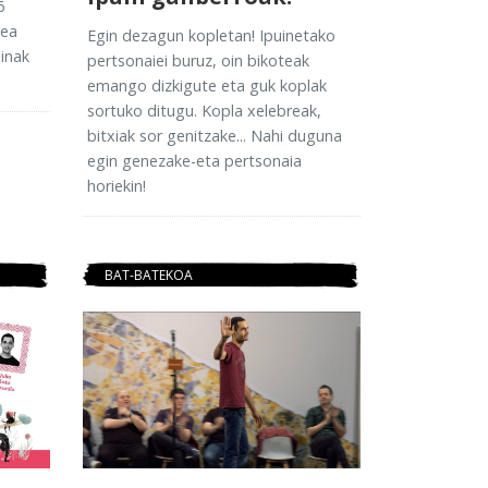
6
dea
Egin dezagun kopletan! Ipuinetako
inak
pertsonaiei buruz, oin bikoteak
emango dizkigute eta guk koplak
sortuko ditugu. Kopla xelebreak,
bitxiak sor genitzake... Nahi duguna
egin genezake-eta pertsonaia
horiekin!
BAT-BATEKOA