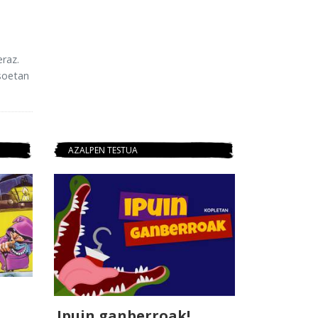
raz.
soetan
AZALPEN TESTUA
Ipuin ganberroak!