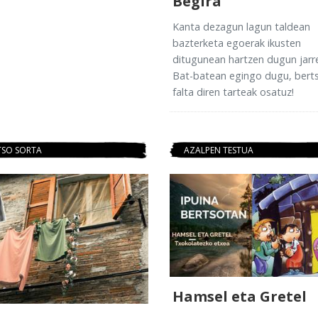
Begira
Kanta dezagun lagun taldean
bazterketa egoerak ikusten
ditugunean hartzen dugun jarre
Bat-batean egingo dugu, bert
falta diren tarteak osatuz!
TSO SORTA
AZALPEN TESTUA
Hamsel eta Gretel