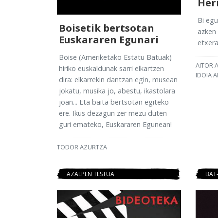
Her
Bi egu
Boisetik bertsotan
azken 
Euskararen Egunari
etxera 
Boise (Ameriketako Estatu Batuak)
AITOR 
hiriko euskaldunak sarri elkartzen
IDOIA 
dira: elkarrekin dantzan egin, musean
jokatu, musika jo, abestu, ikastolara
joan... Eta baita bertsotan egiteko
ere. Ikus dezagun zer mezu duten
guri emateko, Euskararen Egunean!
TODOR AZURTZA
AZALPEN TESTUA
BAT