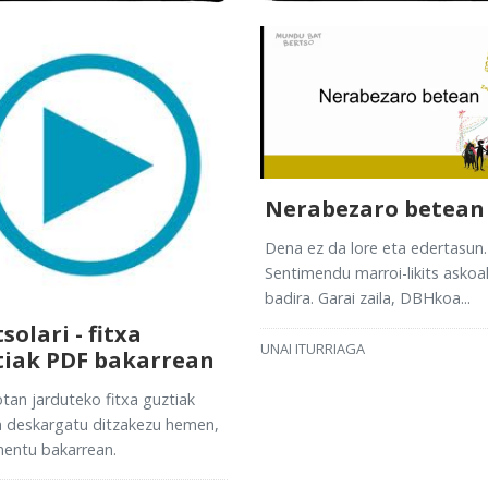
Nerabezaro betean
Dena ez da lore eta edertasun.
Sentimendu marroi-likits askoa
badira. Garai zaila, DBHkoa...
solari - fitxa
UNAI ITURRIAGA
tiak PDF bakarrean
tan jarduteko fitxa guztiak
a deskargatu ditzakezu hemen,
entu bakarrean.