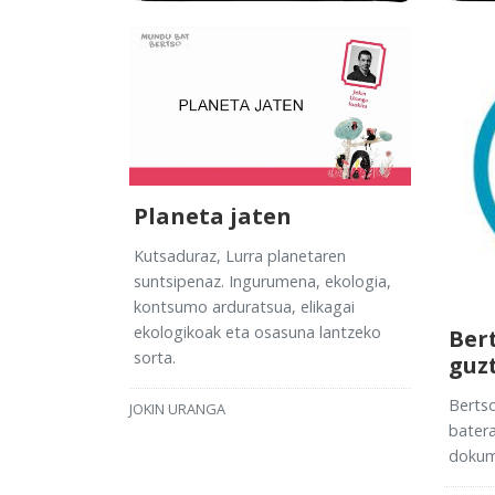
Planeta jaten
Kutsaduraz, Lurra planetaren
suntsipenaz. Ingurumena, ekologia,
kontsumo arduratsua, elikagai
ekologikoak eta osasuna lantzeko
Bert
sorta.
guz
Bertso
JOKIN URANGA
bater
dokum