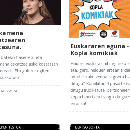
kamena
atzearen
Euskararen eguna -
tasuna.
Kopla komikiak
batekin haserretu eta
Haurrei euskaraz hitz egiteko 
mena eskatzea asko kostatzen
eta, gero, helduen artean erda
ereari... Eta guk zer egiten
aritu! Halako zenbat egoera biz
halakotan?
ditugu? Komikitan 4 pasarte ik
ditugu irudikatuta; pertsonaien
IBARZABAL
kopla bihurtzea izango da gure
erronka!
LPEN TESTUA
BERTSO SORTA