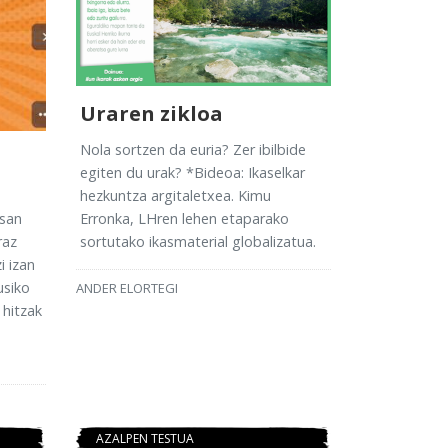
Uraren zikloa
Nola sortzen da euria? Zer ibilbide
egiten du urak? *Bideoa: Ikaselkar
hezkuntza argitaletxea. Kimu
Erronka, LHren lehen etaparako
esan
sortutako ikasmaterial globalizatua.
raz
i izan
usiko
ANDER ELORTEGI
 hitzak
AZALPEN TESTUA