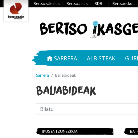
Bertsozale.eus
|
Bertsoa.eus
|
BDB
|
Bertsoeskola
SARRERA
ALBISTEAK
GUR
Sarrera
Baliabideak
Baliabideak
IKUS ENTZUNEZKOA
BAT