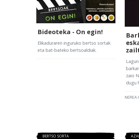
Bideoteka - On egin!
Bar
esk
Elikaduraren inguruko bertso sortak
zail
eta bat-bateko bertsoaldiak.
Lagun 
barka
zaio N
dugu 
NEREA 
BERTSO SORTA
AZA