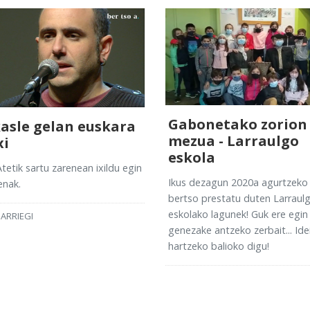
Gabonetako zorion
kasle gelan euskara
mezua - Larraulgo
xi
eskola
Atetik sartu zarenean ixildu egin
Ikus dezagun 2020a agurtzeko 
enak.
bertso prestatu duten Larraul
eskolako lagunek! Guk ere egin
SARRIEGI
genezake antzeko zerbait... Ide
hartzeko balioko digu!