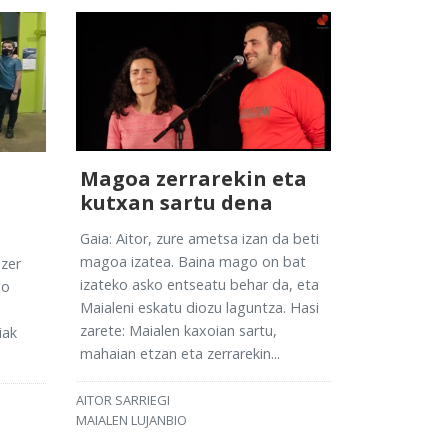
Magoa zerrarekin eta
kutxan sartu dena
Gaia: Aitor, zure ametsa izan da beti
magoa izatea. Baina mago on bat
zer
izateko asko entseatu behar da, eta
go
Maialeni eskatu diozu laguntza. Hasi
zarete: Maialen kaxoian sartu,
iak
mahaian etzan eta zerrarekin...
AITOR SARRIEGI
MAIALEN LUJANBIO