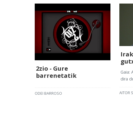
Ira
gut
2zio - Gure
Gaia: 
barrenetatik
dira d
AITOR 
ODEI BARROSO