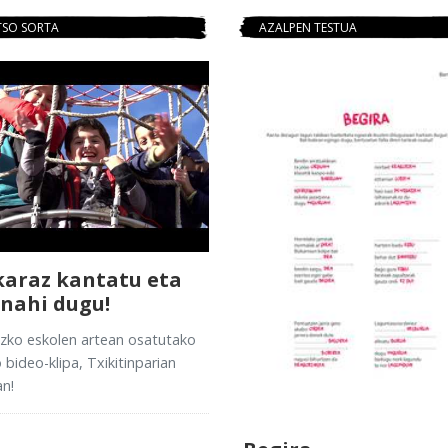
TSO SORTA
AZALPEN TESTUA
karaz kantatu eta
 nahi dugu!
zko eskolen artean osatutako
 bideo-klipa, Txikitinparian
n!