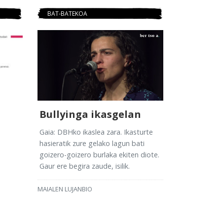
BAT-BATEKOA
Bullyinga ikasgelan
Gaia: DBHko ikaslea zara. Ikasturte
hasieratik zure gelako lagun bati
goizero-goizero burlaka ekiten diote.
Gaur ere begira zaude, isilik.
MAIALEN LUJANBIO