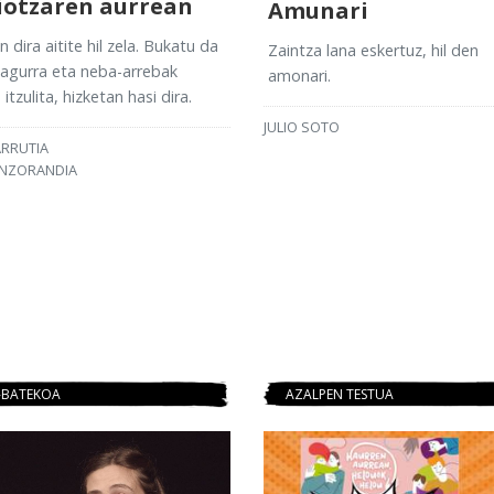
iotzaren aurrean
Amunari
n dira aitite hil zela. Bukatu da
Zaintza lana eskertuz, hil den
agurra eta neba-arrebak
amonari.
itzulita, hizketan hasi dira.
JULIO SOTO
ARRUTIA
ANZORANDIA
-BATEKOA
AZALPEN TESTUA