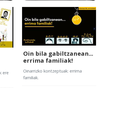
Oin bila gabiltzanean...
errima familiak!
Oinarrizko kontzeptuak: errima
k ere
familiak.