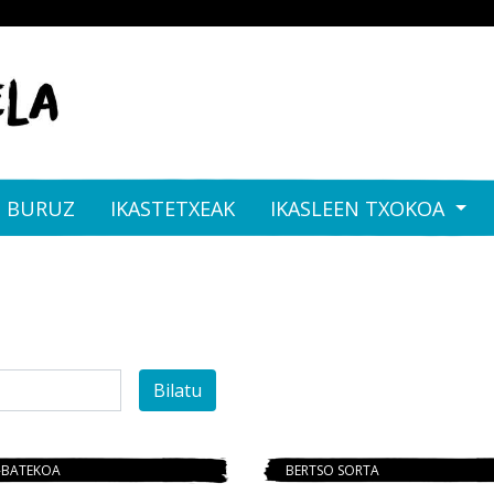
I BURUZ
IKASTETXEAK
IKASLEEN TXOKOA
Bilatu
-BATEKOA
BERTSO SORTA