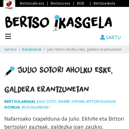
Bertsozale.eus
|
Bertsoa.eus
|
BDB
|
Bertsoeskola
SARTU
Sarrera
Baliabideak
Julio Sotori aholku eske, galdera erantzunetan
Julio Sotori aholku eske,
galdera erantzunetan
BERTSOLARIA(K)
: JULIO SOTO, EKHIÑE ZAPIAIN, BITTORI ELIZALDE
DOINUA
: IKUSI NUANEAN I
Nafarroako txapelduna da Julio. Ekhiñe eta Bittori
bertsolari gazteak, galdezka joan zaizkio,