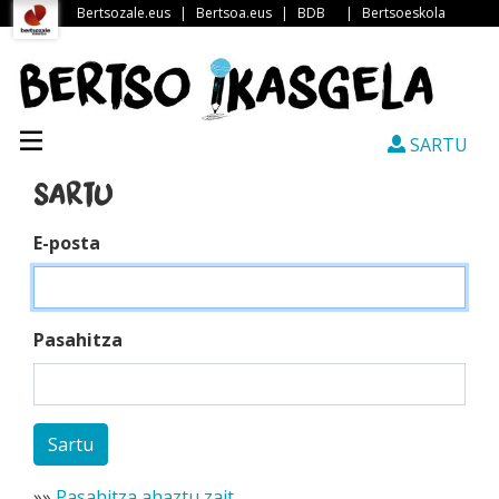
Bertsozale.eus
|
Bertsoa.eus
|
BDB
|
Bertsoeskola
SARTU
Sartu
E-posta
Pasahitza
»»
Pasahitza ahaztu zait