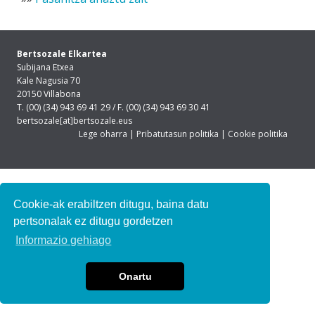
Bertsozale Elkartea
Subijana Etxea
Kale Nagusia 70
20150 Villabona
T. (00) (34) 943 69 41 29 / F. (00) (34) 943 69 30 41
bertsozale[at]bertsozale.eus
Lege oharra
|
Pribatutasun politika
|
Cookie politika
Cookie-ak erabiltzen ditugu, baina datu
pertsonalak ez ditugu gordetzen
Informazio gehiago
Onartu