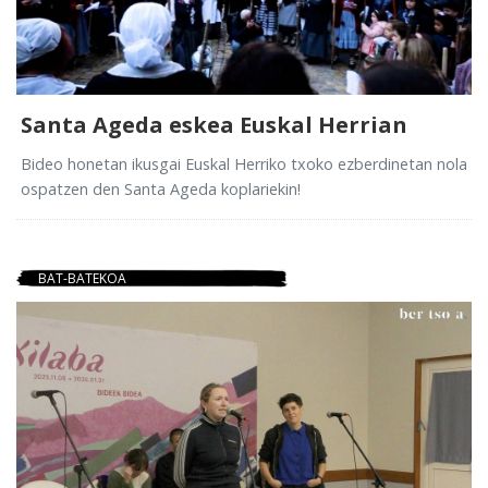
Santa Ageda eskea Euskal Herrian
Bideo honetan ikusgai Euskal Herriko txoko ezberdinetan nola
ospatzen den Santa Ageda koplariekin!
BAT-BATEKOA