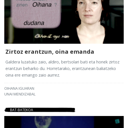
Zirtoz erantzun, oina emanda
Galdera luzatuko zaio, aldiro, bertsolari bati eta honek zirtoz
erantzun beharko du. Horretarako, erantzunean baliatzeko
oina ere emango zaio aurrez.
OIHANA IGUARAN
UNAI MENDIZABAL
BAT-BATEKOA