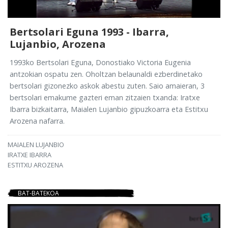
Bertsolari Eguna 1993 - Ibarra,
Lujanbio, Arozena
1993ko Bertsolari Eguna, Donostiako Victoria Eugenia
antzokian ospatu zen. Oholtzan belaunaldi ezberdinetako
bertsolari gizonezko askok abestu zuten. Saio amaieran, 3
bertsolari emakume gazteri eman zitzaien txanda: Iratxe
Ibarra bizkaitarra, Maialen Lujanbio gipuzkoarra eta Estitxu
Arozena nafarra.
MAIALEN LUJANBIO
IRATXE IBARRA
ESTITXU AROZENA
BAT-BATEKOA