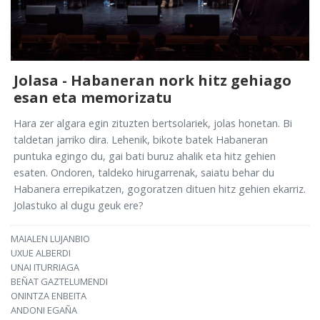
Jolasa - Habaneran nork hitz gehiago
esan eta memorizatu
Hara zer algara egin zituzten bertsolariek, jolas honetan. Bi
taldetan jarriko dira. Lehenik, bikote batek Habaneran
puntuka egingo du, gai bati buruz ahalik eta hitz gehien
esaten. Ondoren, taldeko hirugarrenak, saiatu behar du
Habanera errepikatzen, gogoratzen dituen hitz gehien ekarriz.
Jolastuko al dugu geuk ere?
MAIALEN LUJANBIO
UXUE ALBERDI
UNAI ITURRIAGA
BEÑAT GAZTELUMENDI
ONINTZA ENBEITA
ANDONI EGAÑA