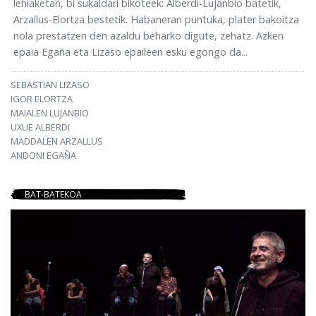
lehiaketan, bi sukaldari bikoteek: Alberdi-Lujanbio batetik,
Arzallus-Elortza bestetik. Habaneran puntuka, plater bakoitza
nola prestatzen den azaldu beharko digute, zehatz. Azken
epaia Egaña eta Lizaso epaileen esku egongo da...
SEBASTIAN LIZASO
IGOR ELORTZA
MAIALEN LUJANBIO
UXUE ALBERDI
MADDALEN ARZALLUS
ANDONI EGAÑA
BAT-BATEKOA