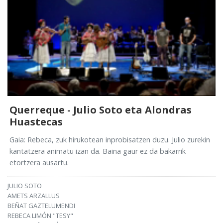
Querreque - Julio Soto eta Alondras
Huastecas
Gaia: Rebeca, zuk hirukotean inprobisatzen duzu. Julio zurekin
kantatzera animatu izan da. Baina gaur ez da bakarrik
etortzera ausartu.
JULIO SOTO
AMETS ARZALLUS
BEÑAT GAZTELUMENDI
REBECA LIMÓN "TESY"