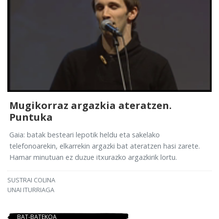
Mugikorraz argazkia ateratzen.
Puntuka
Gaia: batak besteari lepotik heldu eta sakelako
telefonoarekin, elkarrekin argazki bat ateratzen hasi zarete.
Hamar minutuan ez duzue itxurazko argazkirik lortu.
SUSTRAI COLINA
UNAI ITURRIAGA
BAT-BATEKOA