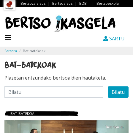
Bertsozale.eus
|
Bertsoa.eus
|
BDB
|
Bertsoeskola
SARTU
Sarrera
Bat-batekoak
Bat-batekoak
Plazetan entzundako bertsoaldien hautaketa.
Bilatu
BAT-BATEKOA