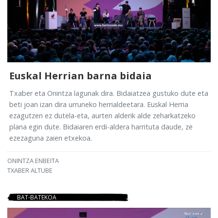
Euskal Herrian barna bidaia
Txaber eta Onintza lagunak dira. Bidaiatzea gustuko dute eta
beti joan izan dira urruneko herrialdeetara. Euskal Herria
ezagutzen ez dutela-eta, aurten alderik alde zeharkatzeko
plana egin dute. Bidaiaren erdi-aldera harrituta daude, ze
ezezaguna zaien etxekoa.
ONINTZA ENBEITA
TXABER ALTUBE
BAT-BATEKOA