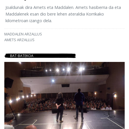
Joaldunak dira Amets eta Maddalen. Amets hasiberria da eta
Maddalenek esan dio bere lehen ateraldia Korrikako
kilometroan izango dela.
MADDALEN ARZALLUS
AMETS ARZALLUS
BAT-BATEKOA