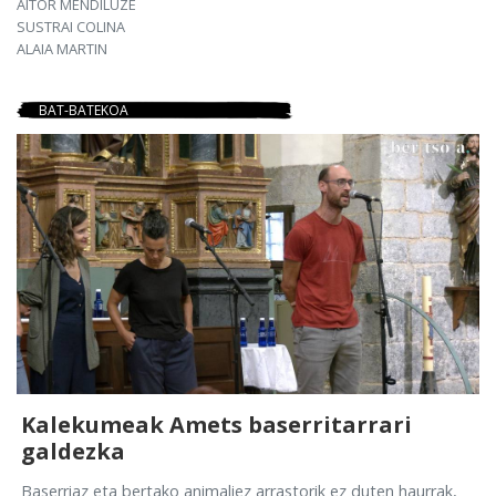
AITOR MENDILUZE
SUSTRAI COLINA
ALAIA MARTIN
BAT-BATEKOA
Kalekumeak Amets baserritarrari
galdezka
Baserriaz eta bertako animaliez arrastorik ez duten haurrak,