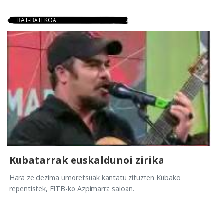
BAT-BATEKOA
Kubatarrak euskaldunoi zirika
Hara ze dezima umoretsuak kantatu zituzten Kubako
repentistek, EITB-ko Azpimarra saioan.