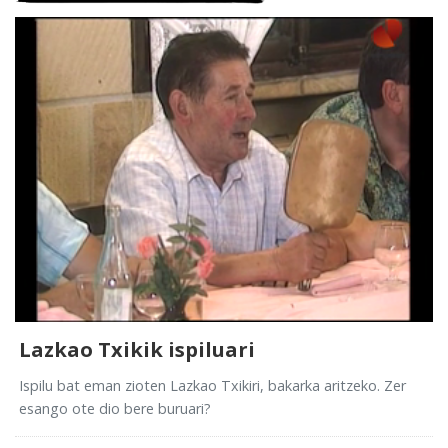
Lazkao Txikik ispiluari
Ispilu bat eman zioten Lazkao Txikiri, bakarka aritzeko. Zer
esango ote dio bere buruari?