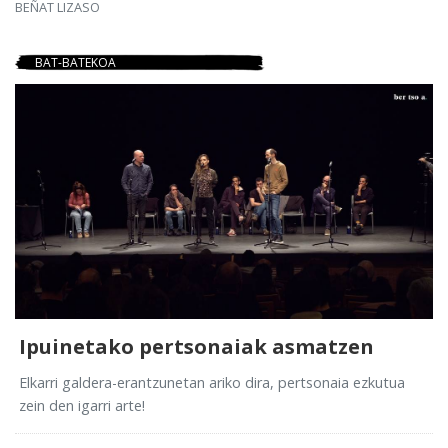
BEÑAT LIZASO
BAT-BATEKOA
Ipuinetako pertsonaiak asmatzen
Elkarri galdera-erantzunetan ariko dira, pertsonaia ezkutua
zein den igarri arte!