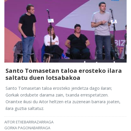
Santo Tomasetan taloa erosteko ilara
saltatu duen lotsabakoa
Santo Tomasetan taloa erosteko jendetza dago ilaran;
Gorkak ordubete darama zain, txanda errespetatzen.
Oraintxe ikusi du Aitor heltzen eta zuzenean barrara joaten,
ilara guztia saltatuz.
AITOR ETXEBARRIAZARRAGA
GORKA PAGONABARRAGA