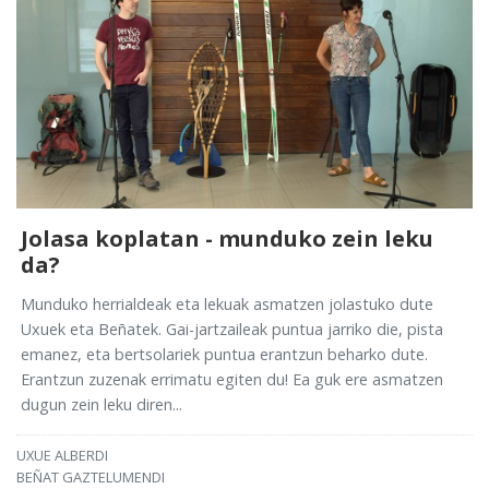
Jolasa koplatan - munduko zein leku
da?
Munduko herrialdeak eta lekuak asmatzen jolastuko dute
Uxuek eta Beñatek. Gai-jartzaileak puntua jarriko die, pista
emanez, eta bertsolariek puntua erantzun beharko dute.
Erantzun zuzenak errimatu egiten du! Ea guk ere asmatzen
dugun zein leku diren...
UXUE ALBERDI
BEÑAT GAZTELUMENDI