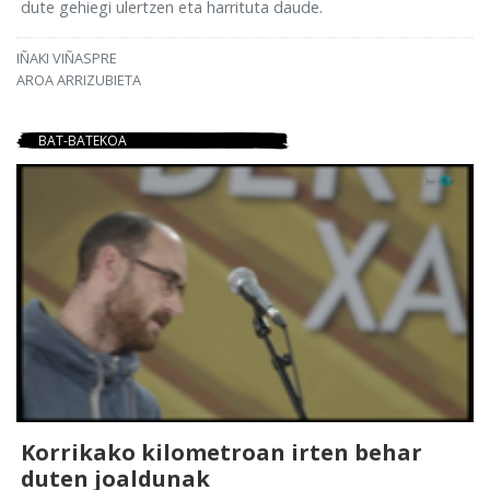
dute gehiegi ulertzen eta harrituta daude.
IÑAKI VIÑASPRE
AROA ARRIZUBIETA
BAT-BATEKOA
Korrikako kilometroan irten behar
duten joaldunak