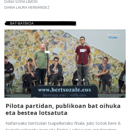
DANA SOFÍA LIMÓN
DIANA LAURA HERNÁNDEZ
BAT-BATEKOA
Pilota partidan, publikoan bat oihuka
eta bestea lotsatuta
Nafarroako bertsolari txapelketako finala. Julio Sotok bere 6.
txapela eskuratu zuen eta Eneko Lazkoz izan zen bigarren.