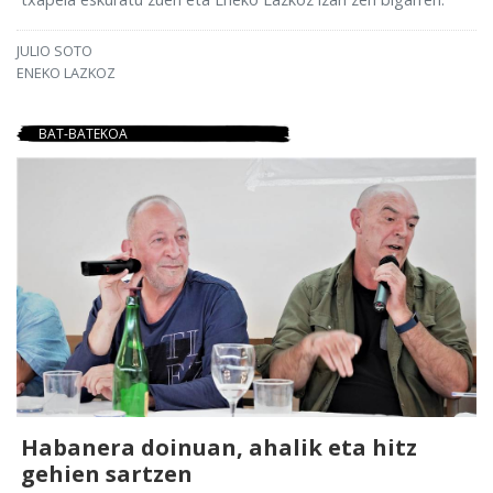
JULIO SOTO
ENEKO LAZKOZ
BAT-BATEKOA
Habanera doinuan, ahalik eta hitz
gehien sartzen