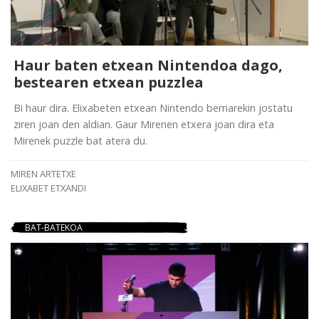
Haur baten etxean Nintendoa dago,
bestearen etxean puzzlea
Bi haur dira. Elixabeten etxean Nintendo berriarekin jostatu
ziren joan den aldian. Gaur Mirenen etxera joan dira eta
Mirenek puzzle bat atera du.
MIREN ARTETXE
ELIXABET ETXANDI
BAT-BATEKOA