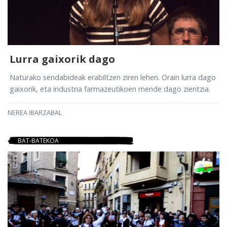
Lurra gaixorik dago
Naturako sendabideak erabiltzen ziren lehen. Orain lurra dago
gaixorik, eta industria farmazeutikoen mende dago zientzia.
NEREA IBARZABAL
BAT-BATEKOA