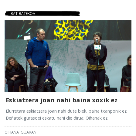
BAT-BATEKOA
Eskiatzera joan nahi baina xoxik ez
Elurretara eskiatzera joan nahi dute biek, baina txanponik ez.
Beñatek gurasoei eskatu nahi die dirua; Oihanak ez.
OIHANA IGUARAN