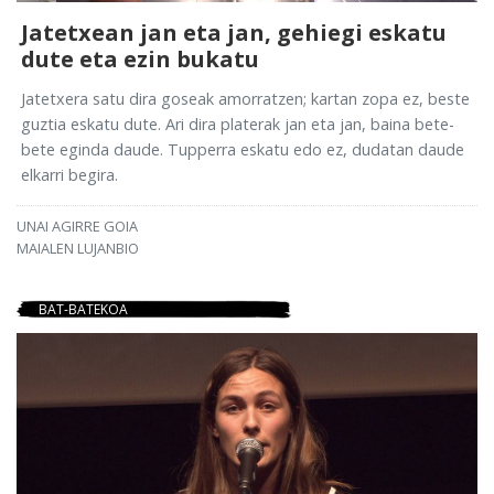
Jatetxean jan eta jan, gehiegi eskatu
dute eta ezin bukatu
Jatetxera satu dira goseak amorratzen; kartan zopa ez, beste
guztia eskatu dute. Ari dira platerak jan eta jan, baina bete-
bete eginda daude. Tupperra eskatu edo ez, dudatan daude
elkarri begira.
UNAI AGIRRE GOIA
MAIALEN LUJANBIO
BAT-BATEKOA