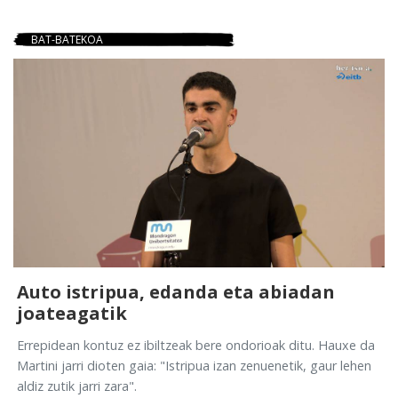
BAT-BATEKOA
Auto istripua, edanda eta abiadan
joateagatik
Errepidean kontuz ez ibiltzeak bere ondorioak ditu. Hauxe da
Martini jarri dioten gaia: "Istripua izan zenuenetik, gaur lehen
aldiz zutik jarri zara".