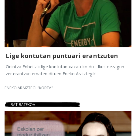
Lige kontutan puntuari erantzuten
Onintza Enbeitak lige kontutan xaxatuko du... Ikus dezagun
zer erantzun ematen dituen Eneko Araiztegik!
ENEKO ARAIZTEGI "KORTA"
BAT-BATEKOA