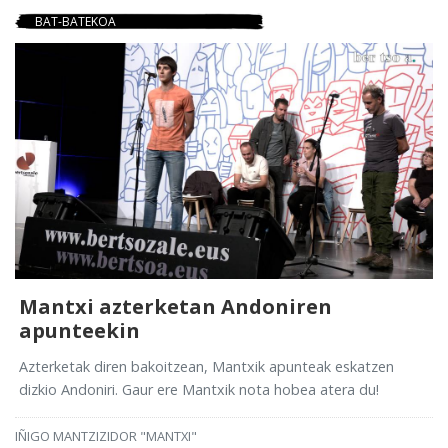
BAT-BATEKOA
Mantxi azterketan Andoniren
apunteekin
Azterketak diren bakoitzean, Mantxik apunteak eskatzen
dizkio Andoniri. Gaur ere Mantxik nota hobea atera du!
IÑIGO MANTZIZIDOR "MANTXI"