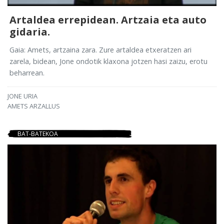
Artaldea errepidean. Artzaia eta auto
gidaria.
Gaia: Amets, artzaina zara. Zure artaldea etxeratzen ari
zarela, bidean, Jone ondotik klaxona jotzen hasi zaizu, erotu
beharrean.
JONE URIA
AMETS ARZALLUS
BAT-BATEKOA