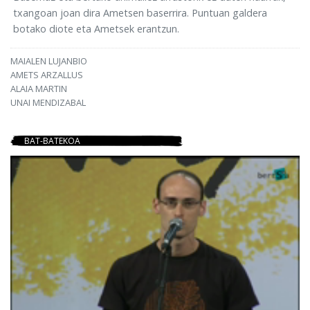
txangoan joan dira Ametsen baserrira. Puntuan galdera
botako diote eta Ametsek erantzun.
MAIALEN LUJANBIO
AMETS ARZALLUS
ALAIA MARTIN
UNAI MENDIZABAL
BAT-BATEKOA