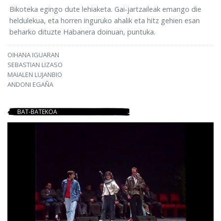
Bikoteka egingo dute lehiaketa. Gai-jartzaileak emango die
heldulekua, eta horren inguruko ahalik eta hitz gehien esan
beharko dituzte Habanera doinuan, puntuka.
OIHANA IGUARAN
SEBASTIAN LIZASO
MAIALEN LUJANBIO
ANDONI EGAÑA
BAT-BATEKOA