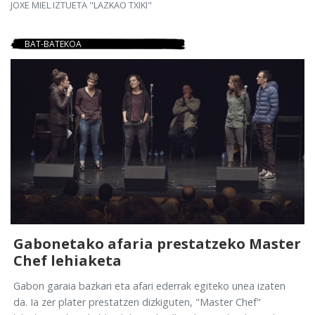
JOXE MIEL IZTUETA "LAZKAO TXIKI"
BAT-BATEKOA
Gabonetako afaria prestatzeko Master
Chef lehiaketa
Gabon garaia bazkari eta afari ederrak egiteko unea izaten
da. Ia zer plater prestatzen dizkiguten, "Master Chef"