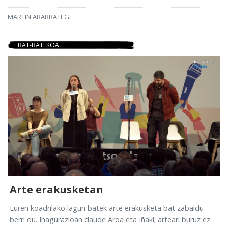
MARTIN ABARRATEGI
BAT-BATEKOA
Arte erakusketan
Euren koadrilako lagun batek arte erakusketa bat zabaldu
berri du. Inagurazioan daude Aroa eta Iñaki; arteari buruz ez