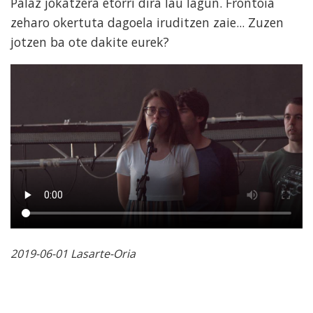
Palaz jokatzera etorri dira lau lagun. Frontoia
zeharo okertuta dagoela iruditzen zaie... Zuzen
jotzen ba ote dakite eurek?
2019-06-01 Lasarte-Oria