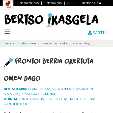
Bertsozale.eus
|
Bertsoa.eus
|
BDB
|
Bertsoeskola
SARTU
Sarrera
Baliabideak
Frontoi berria okertuta omen dago
Frontoi berria okertuta
omen dago
BERTSOLARIA(K)
: ANE LABAKA, ASIER AZPIROZ, MADDALEN
ARZALLUS, BEÑAT GAZTELUMENDI
DOINUA
: KONTU BARRI BAT SUZEDIDU DA I, KONTU BARRI BAT
SUZEDIDU DA II