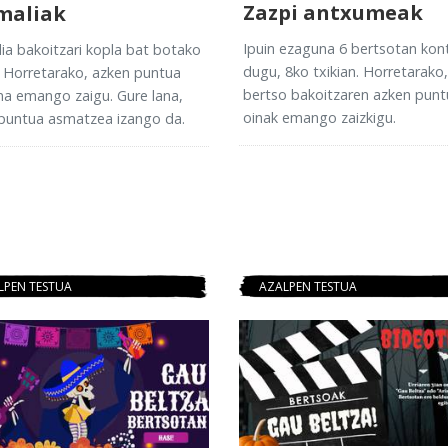
Zazpi antxumeak
maliak
Ipuin ezaguna 6 bertsotan kon
ia bakoitzari kopla bat botako
dugu, 8ko txikian. Horretarako,
 Horretarako, azken puntua
bertso bakoitzaren azken punt
na emango zaigu. Gure lana,
oinak emango zaizkigu.
 puntua asmatzea izango da.
LPEN TESTUA
AZALPEN TESTUA