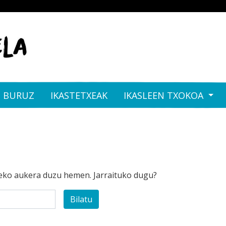
I BURUZ
IKASTETXEAK
IKASLEEN TXOKOA
eko aukera duzu hemen. Jarraituko dugu?
Bilatu