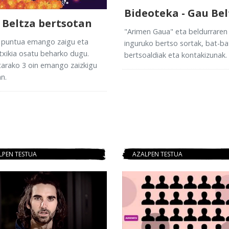
Bideoteka - Gau Bel
 Beltza bertsotan
"Arimen Gaua" eta beldurraren
 puntua emango zaigu eta
inguruko bertso sortak, bat-b
txikia osatu beharko dugu.
bertsoaldiak eta kontakizunak.
tarako 3 oin emango zaizkigu
n.
LPEN TESTUA
AZALPEN TESTUA