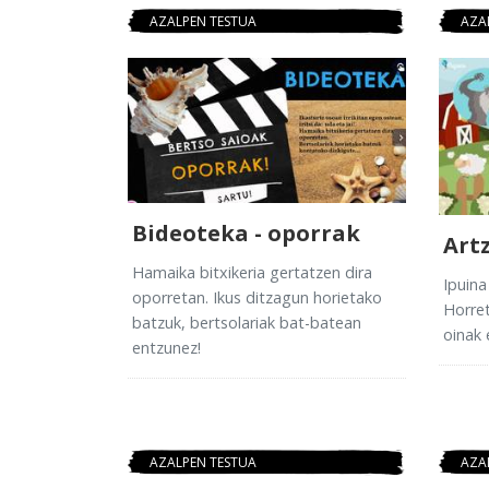
AZALPEN TESTUA
AZA
Bideoteka - oporrak
Art
Hamaika bitxikeria gertatzen dira
Ipuina
oporretan. Ikus ditzagun horietako
Horret
batzuk, bertsolariak bat-batean
oinak 
entzunez!
AZALPEN TESTUA
AZA