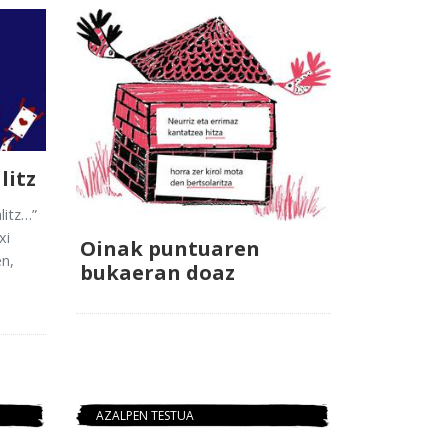
litz
litz…”
xi
Oinak puntuaren
n,
bukaeran doaz
AZALPEN TESTUA