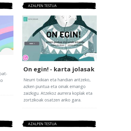
AZALPEN TESTUA
On egin! - karta jolasak
bat-
Neurri txikian eta handian aritzeko,
ko
azken puntua eta oinak emango
zaizkigu. Atzekoz aurrera koplak eta
zortzikoak osatzen ariko gara.
AZALPEN TESTUA