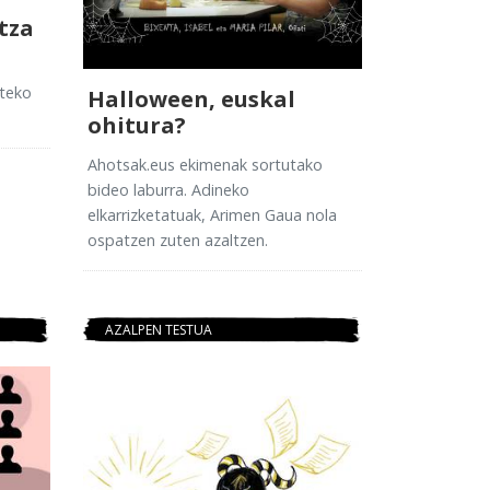
tza
ateko
Halloween, euskal
ohitura?
Ahotsak.eus ekimenak sortutako
bideo laburra. Adineko
elkarrizketatuak, Arimen Gaua nola
ospatzen zuten azaltzen.
AZALPEN TESTUA