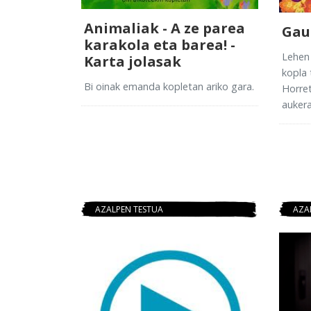
Animaliak - A ze parea
Gau
karakola eta barea! -
Lehen
Karta jolasak
kopla 
Bi oinak emanda kopletan ariko gara.
Horre
aukera
AZALPEN TESTUA
AZA