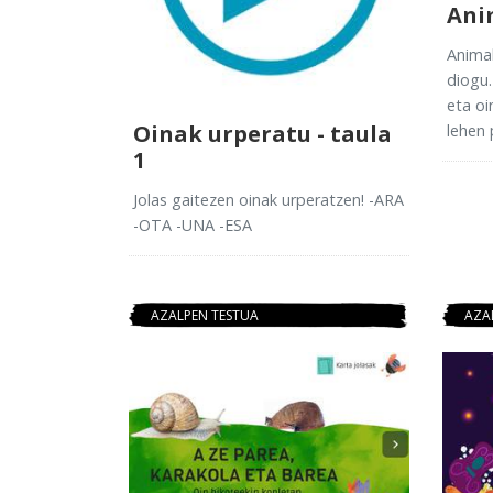
Ani
Animal
diogu.
eta oi
Oinak urperatu - taula
lehen
1
Jolas gaitezen oinak urperatzen! -ARA
-OTA -UNA -ESA
AZALPEN TESTUA
AZA