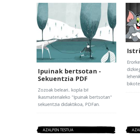
Ist
Erorke
dizkie
Ipuinak bertsotan -
leheni
Sekuentzia PDF
bikote
Zozoak beleari.. kopla bi!
Ikasmaterialeko "Ipuinak bertsotan"
sekuentzia didaktikoa, PDFan.
AZALPEN TESTUA
AZA