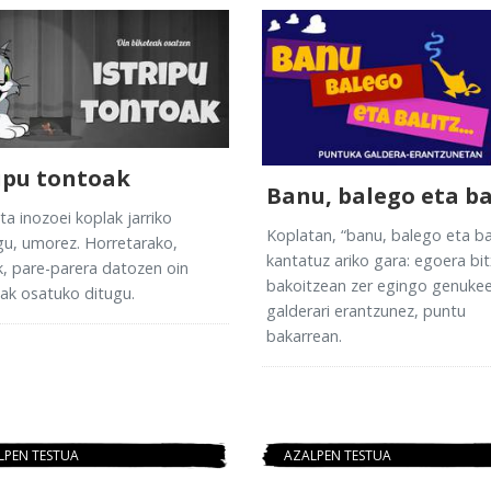
ripu tontoak
Banu, balego eta ba
ta inozoei koplak jarriko
Koplatan, “banu, balego eta ba
gu, umorez. Horretarako,
kantatuz ariko gara: egoera bit
k, pare-parera datozen oin
bakoitzean zer egingo genukee
ak osatuko ditugu.
galderari erantzunez, puntu
bakarrean.
LPEN TESTUA
AZALPEN TESTUA