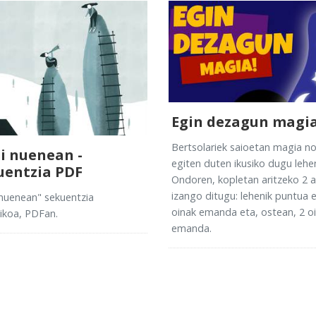
Egin dezagun magia
Bertsolariek saioetan magia no
si nuenean -
egiten duten ikusiko dugu lehen
uentzia PDF
Ondoren, kopletan aritzeko 2 
izango ditugu: lehenik puntua 
 nuenean" sekuentzia
oinak emanda eta, ostean, 2 o
ikoa, PDFan.
emanda.