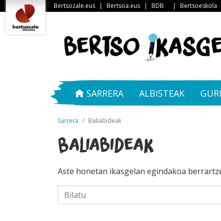
Bertsozale.eus
|
Bertsoa.eus
|
BDB
|
Bertsoeskola
SARRERA
ALBISTEAK
GUR
Sarrera
Baliabideak
Baliabideak
Aste honetan ikasgelan egindakoa berrartz