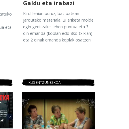
Galdu eta irabazi
Kirol lehiari buruz, bat-batean
tatuko
jarduteko materiala. Bi ariketa molde
egin genitzake: lehen puntua eta 3
ua eta
oin emanda (koplan edo 8ko txikian)
eta 2 oinak emanda koplak osatzen.
IKUS ENTZUNEZKOA