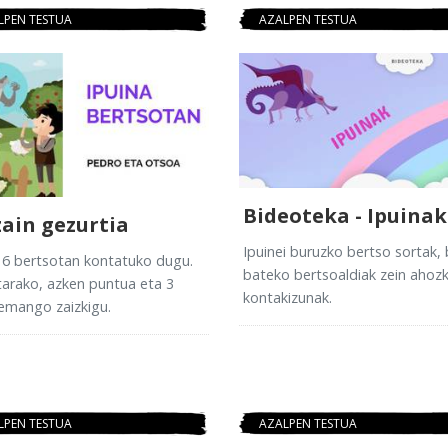
LPEN TESTUA
AZALPEN TESTUA
Bideoteka - Ipuinak
zain gezurtia
Ipuinei buruzko bertso sortak, 
 6 bertsotan kontatuko dugu.
bateko bertsoaldiak zein ahoz
arako, azken puntua eta 3
kontakizunak.
emango zaizkigu.
LPEN TESTUA
AZALPEN TESTUA