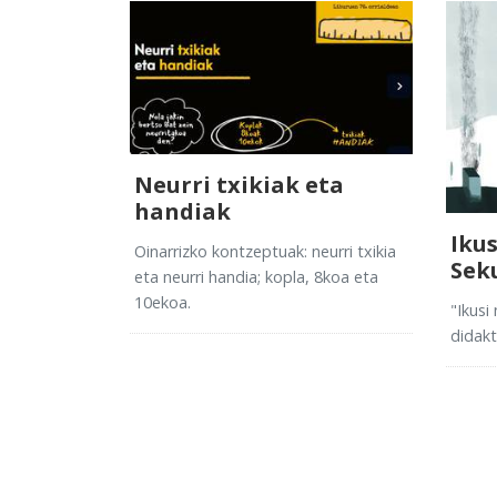
Neurri txikiak eta
handiak
Iku
Oinarrizko kontzeptuak: neurri txikia
Sek
eta neurri handia; kopla, 8koa eta
10ekoa.
"Ikusi
didakt