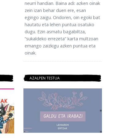
neurri handian. Baina adi: azken oinak
zein izan behar duen ere, esan
egingo zaigu. Ondoren, oin egoki bat
hautatu eta lehen puntua osatuko
dugu. Ezin asmatu bagabiltza,
“sukaldeko errezeta” karta multzoan
emango zaizkigu azken puntua eta
oinak.
AZALPEN TESTUA