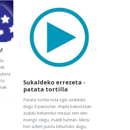
!
la
ik.
aukera
eta
Sukaldeko errezeta -
inak
patata tortilla
Patata tortila nola egin azalduko
dugu 6 pausotan. Kopla bakoitzean
azaldu beharreko mezua zein den
esango zaigu, esaldi batean. Mezu
hori azken puntu bihurtuko dugu,