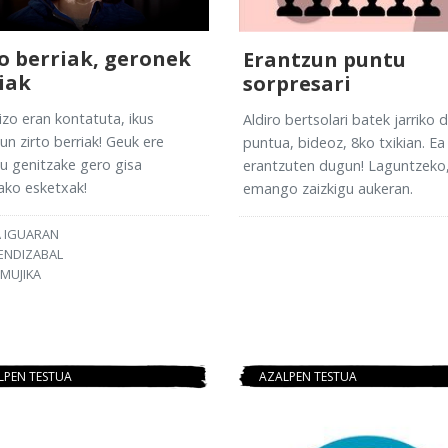
to berriak, geronek
Erantzun puntu
iak
sorpresari
zo eran kontatuta, ikus
Aldiro bertsolari batek jarriko 
un zirto berriak! Geuk ere
puntua, bideoz, 8ko txikian. Ea
u genitzake gero gisa
erantzuten dugun! Laguntzeko,
ako esketxak!
emango zaizkigu aukeran.
 IGUARAN
ENDIZABAL
 MUJIKA
LPEN TESTUA
AZALPEN TESTUA