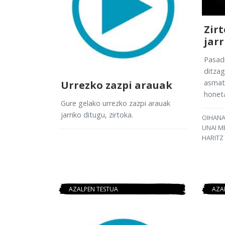
Zir
jarr
Pasadi
ditzag
asmat
Urrezko zazpi arauak
honet
Gure gelako urrezko zazpi arauak
jarriko ditugu, zirtoka.
OIHANA
UNAI M
HARITZ
AZALPEN TESTUA
AZA