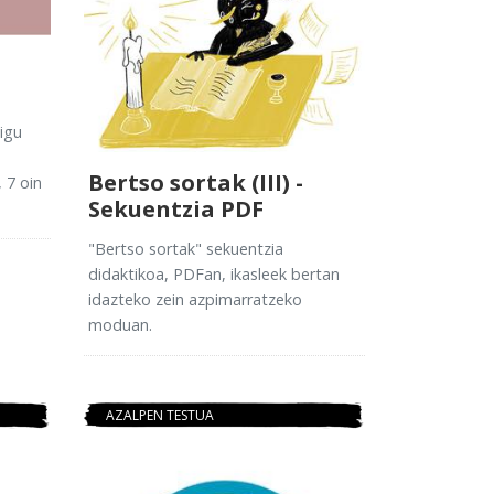
digu
Bertso sortak (III) -
 7 oin
Sekuentzia PDF
"Bertso sortak" sekuentzia
didaktikoa, PDFan, ikasleek bertan
idazteko zein azpimarratzeko
moduan.
AZALPEN TESTUA