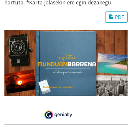
hartuta. *Karta jolasekin ere egin dezakegu.
PDF