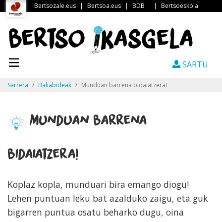
Bertsozale.eus
|
Bertsoa.eus
|
BDB
|
Bertsoeskola
SARTU
Sarrera
Baliabideak
Munduan barrena bidaiatzera!
Munduan barrena
bidaiatzera!
Koplaz kopla, munduari bira emango diogu!
Lehen puntuan leku bat azalduko zaigu, eta guk
bigarren puntua osatu beharko dugu, oina