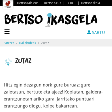
Bertsozale.eus
|
Bertsoa.eus
|
BDB
|
Bertsoeskola
SARTU
Sarrera
Baliabideak
Zutaz
Zutaz
Hitz egin dezagun nork gure buruaz: gure
zaletasun, bertute eta ajeez! Koplatan, galdera-
erantzunetan ariko gara. Jarritako puntuari
erantzungo diogu, kolpe bakarrean.