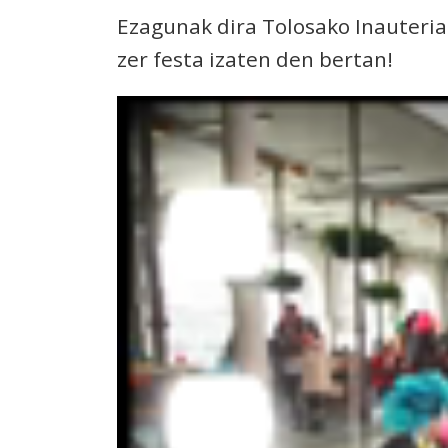
Ezagunak dira Tolosako Inauteria
zer festa izaten den bertan!