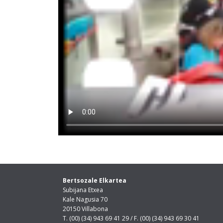
Bertsozale Elkartea
Subijana Etxea
Kale Nagusia 70
20150 Villabona
T. (00) (34) 943 69 41 29 / F. (00) (34) 943 69 30 41