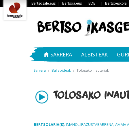
Bertsozale.eus
|
Bertsoa.eus
|
BDB
|
Bertsoeskola
SARRERA
ALBISTEAK
GUR
Sarrera
Baliabideak
Tolosako Inauteriak
Tolosako Inaut
BERTSOLARIA(K)
: IMANOL IRAZUSTABARRENA, AMAIA 