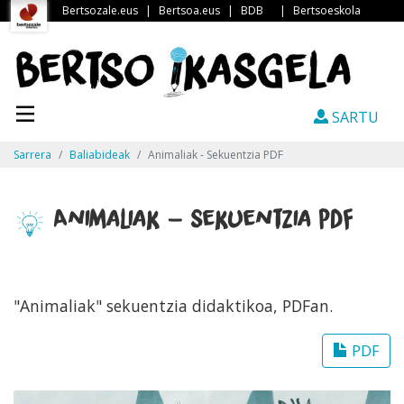
Bertsozale.eus
|
Bertsoa.eus
|
BDB
|
Bertsoeskola
SARTU
Sarrera
Baliabideak
Animaliak - Sekuentzia PDF
Animaliak - Sekuentzia PDF
"Animaliak" sekuentzia didaktikoa, PDFan.
PDF