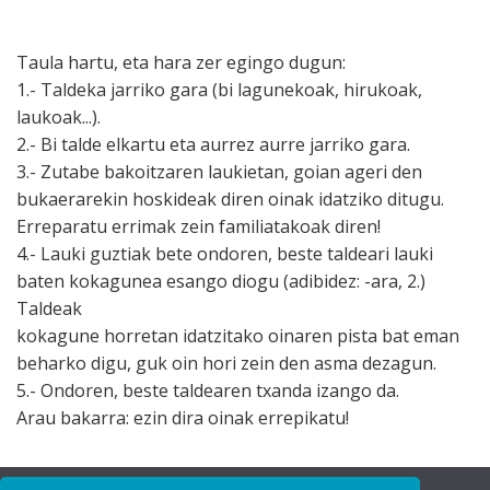
Taula hartu, eta hara zer egingo dugun:
1.- Taldeka jarriko gara (bi lagunekoak, hirukoak,
laukoak...).
2.- Bi talde elkartu eta aurrez aurre jarriko gara.
3.- Zutabe bakoitzaren laukietan, goian ageri den
bukaerarekin hoskideak diren oinak idatziko ditugu.
Erreparatu errimak zein familiatakoak diren!
4.- Lauki guztiak bete ondoren, beste taldeari lauki
baten kokagunea esango diogu (adibidez: -ara, 2.)
Taldeak
kokagune horretan idatzitako oinaren pista bat eman
beharko digu, guk oin hori zein den asma dezagun.
5.- Ondoren, beste taldearen txanda izango da.
Arau bakarra: ezin dira oinak errepikatu!