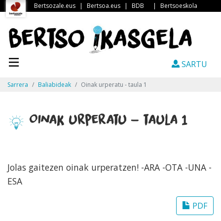
Bertsozale.eus
|
Bertsoa.eus
|
BDB
|
Bertsoeskola
SARTU
Sarrera
Baliabideak
Oinak urperatu - taula 1
Oinak urperatu - taula 1
Jolas gaitezen oinak urperatzen! -ARA -OTA -UNA -
ESA
PDF