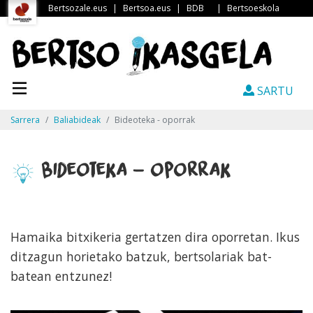
Bertsozale.eus
|
Bertsoa.eus
|
BDB
|
Bertsoeskola
SARTU
Sarrera
Baliabideak
Bideoteka - oporrak
Bideoteka - oporrak
Hamaika bitxikeria gertatzen dira oporretan. Ikus
ditzagun horietako batzuk, bertsolariak bat-
batean entzunez!