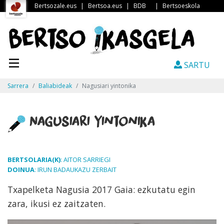
Bertsozale.eus
|
Bertsoa.eus
|
BDB
|
Bertsoeskola
SARTU
Sarrera
Baliabideak
Nagusiari yintonika
Nagusiari yintonika
BERTSOLARIA(K)
: AITOR SARRIEGI
DOINUA
: IRUN BADAUKAZU ZERBAIT
Txapelketa Nagusia 2017 Gaia: ezkutatu egin
zara, ikusi ez zaitzaten.