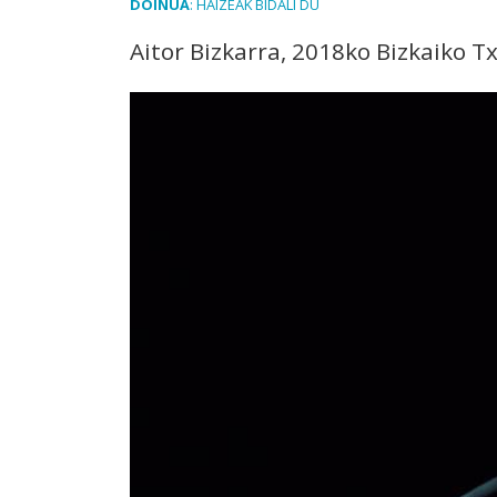
DOINUA
: HAIZEAK BIDALI DU
Aitor Bizkarra, 2018ko Bizkaiko Tx