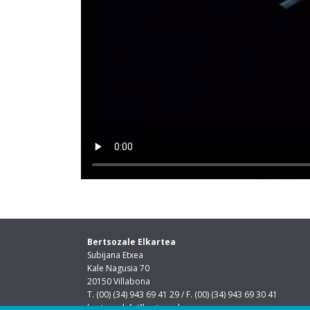
Bertsozale Elkartea
Subijana Etxea
Kale Nagusia 70
20150 Villabona
T. (00) (34) 943 69 41 29 / F. (00) (34) 943 69 30 41
bertsozale[at]bertsozale.eus