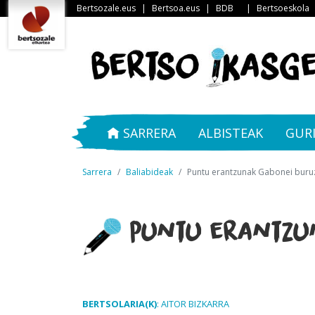
Bertsozale.eus
|
Bertsoa.eus
|
BDB
|
Bertsoeskola
SARRERA
ALBISTEAK
GUR
Sarrera
Baliabideak
Puntu erantzunak Gabonei buru
Puntu erantzu
BERTSOLARIA(K)
: AITOR BIZKARRA