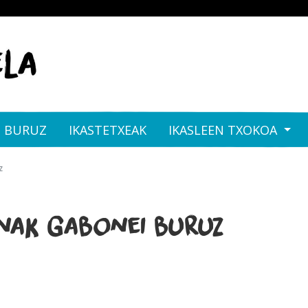
I BURUZ
IKASTETXEAK
IKASLEEN TXOKOA
z
nak Gabonei buruz