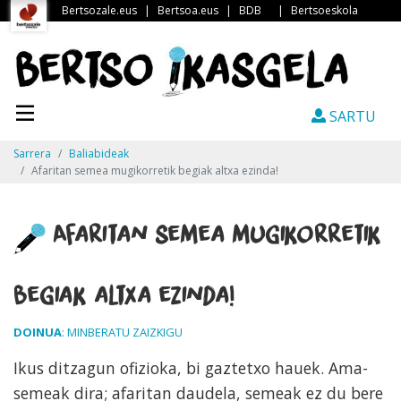
Bertsozale.eus
|
Bertsoa.eus
|
BDB
|
Bertsoeskola
SARTU
Sarrera
Baliabideak
Afaritan semea mugikorretik begiak altxa ezinda!
Afaritan semea mugikorretik
begiak altxa ezinda!
DOINUA
: MINBERATU ZAIZKIGU
Ikus ditzagun ofizioka, bi gaztetxo hauek. Ama-
semeak dira; afaritan daudela, semeak ez du bere