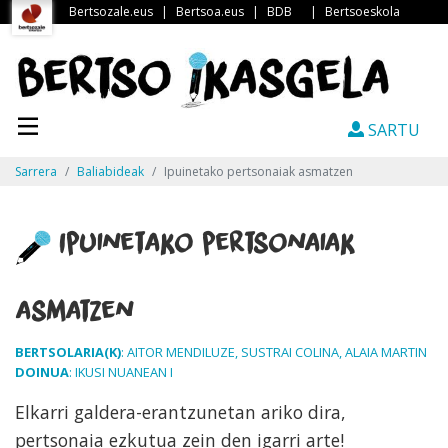
Bertsozale.eus
|
Bertsoa.eus
|
BDB
|
Bertsoeskola
SARTU
Sarrera
Baliabideak
Ipuinetako pertsonaiak asmatzen
Ipuinetako pertsonaiak
asmatzen
BERTSOLARIA(K)
: AITOR MENDILUZE, SUSTRAI COLINA, ALAIA MARTIN
DOINUA
: IKUSI NUANEAN I
Elkarri galdera-erantzunetan ariko dira,
pertsonaia ezkutua zein den igarri arte!