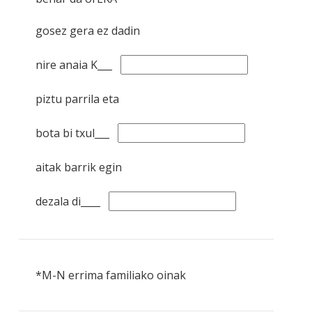
gosez gera ez dadin
nire anaia K___
piztu parrila eta
bota bi txul___
aitak barrik egin
dezala di____
*M-N errima familiako oinak