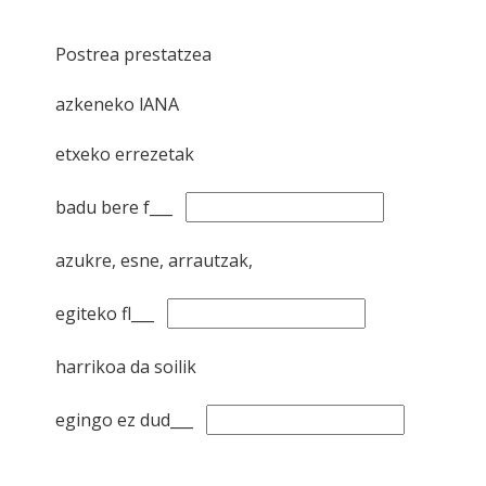
Postrea prestatzea
azkeneko lANA
etxeko errezetak
badu bere f___
azukre, esne, arrautzak,
egiteko fl___
harrikoa da soilik
egingo ez dud___