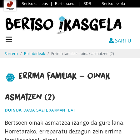
Bertsozale.eus
|
Bertsoa.eus
|
BDB
|
Bertsoeskola
SARTU
Sarrera
Baliabideak
Errima familiak - oinak asmatzen (2)
Errima familiak - oinak
asmatzen (2)
DOINUA
: DAMA GAZTE XARMANT BAT
Bertsoen oinak asmatzea izango da gure lana.
Horretarako, erreparatu dezagun zein errima
familiatakoak diren!