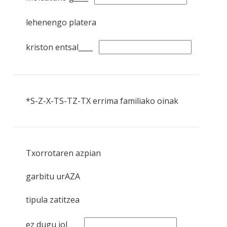
lehenengo platera
kriston entsal____
*S-Z-X-TS-TZ-TX errima familiako oinak
Txorrotaren azpian
garbitu urAZA
tipula zatitzea
ez dugu jol___