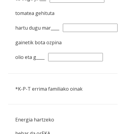
tomatea gehituta
hartu dugu mar____
gainetik bota ozpina
olio eta g____
*K-P-T errima familiako oinak
Energia hartzeko
behar da orEKA