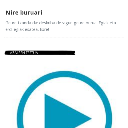
Nire buruari
Geure txanda da: deskriba dezagun geure burua. Egiak eta
erdi egiak esatea, libre!
AZALPEN TESTUA