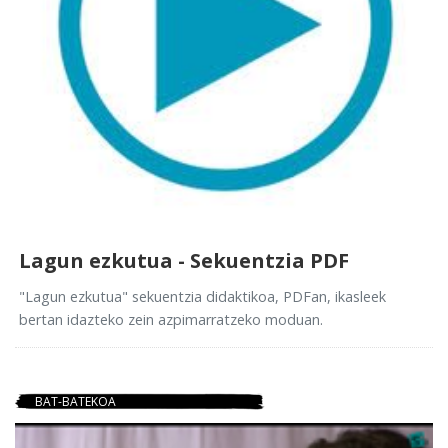
Lagun ezkutua - Sekuentzia PDF
"Lagun ezkutua" sekuentzia didaktikoa, PDFan, ikasleek
bertan idazteko zein azpimarratzeko moduan.
BAT-BATEKOA