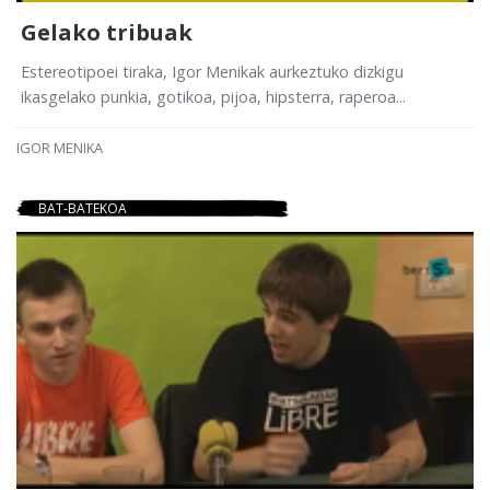
Gelako tribuak
Estereotipoei tiraka, Igor Menikak aurkeztuko dizkigu
ikasgelako punkia, gotikoa, pijoa, hipsterra, raperoa...
IGOR MENIKA
BAT-BATEKOA