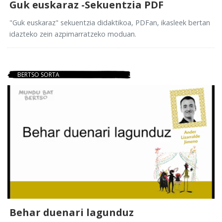
Guk euskaraz -Sekuentzia PDF
"Guk euskaraz" sekuentzia didaktikoa, PDFan, ikasleek bertan
idazteko zein azpimarratzeko moduan.
BERTSO SORTA
Behar duenari lagunduz