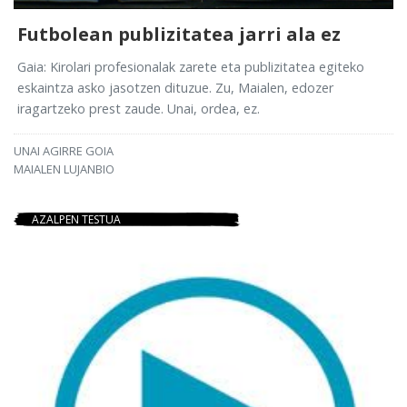
Futbolean publizitatea jarri ala ez
Gaia: Kirolari profesionalak zarete eta publizitatea egiteko
eskaintza asko jasotzen dituzue. Zu, Maialen, edozer
iragartzeko prest zaude. Unai, ordea, ez.
UNAI AGIRRE GOIA
MAIALEN LUJANBIO
AZALPEN TESTUA