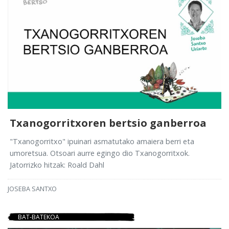
Txanogorritxoren bertsio ganberroa
"Txanogorritxo" ipuinari asmatutako amaiera berri eta
umoretsua. Otsoari aurre egingo dio Txanogorritxok.
Jatorrizko hitzak: Roald Dahl
JOSEBA SANTXO
BAT-BATEKOA