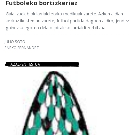
Futboleko bortizkeriaz
Gaia: zuek biok larrialdietako medikuak zarete. Azken aldian
kezkaz ikusten ari zarete, futbol partida dagoen aldiro, jendez
gainezka egoten dela ospitaleko larrialdi zerbitzua.
JULIO SOTO
ENEKO FERNANDEZ
AZALPEN TESTUA