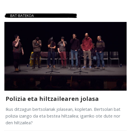
BAT-BATEKOA
Polizia eta hiltzailearen jolasa
Ikus ditzagun bertsolariak jolasean, kopletan. Bertsolari bat
polizia izango da eta bestea hiltzailea; igarriko ote dute nor
den hiltzailea?