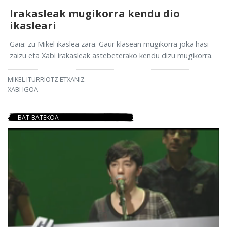
Irakasleak mugikorra kendu dio
ikasleari
Gaia: zu Mikel ikaslea zara. Gaur klasean mugikorra joka hasi
zaizu eta Xabi irakasleak astebeterako kendu dizu mugikorra.
MIKEL ITURRIOTZ ETXANIZ
XABI IGOA
BAT-BATEKOA