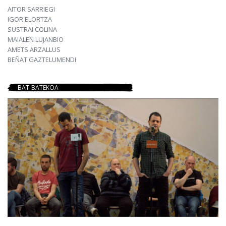
AITOR SARRIEGI
IGOR ELORTZA
SUSTRAI COLINA
MAIALEN LUJANBIO
AMETS ARZALLUS
BEÑAT GAZTELUMENDI
BAT-BATEKOA