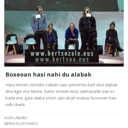
Boxeoan hasi nahi du alabak
Hara hemen zortziko txikian saio umoretsu bat! Aita-alabak
dira Agin eta Nerea. Euren etxean inoiz zaletasunik izan ez
bada ere, gaur alaba etorri zaio aitari esanaz boxeoan hasi
nahi duela.
AGIN LABURU
NEREA ELUSTONDO