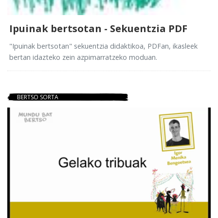
Ipuinak bertsotan - Sekuentzia PDF
"Ipuinak bertsotan" sekuentzia didaktikoa, PDFan, ikasleek
bertan idazteko zein azpimarratzeko moduan.
BERTSO SORTA