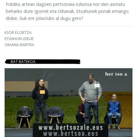
Publiko artean dagoen pertsonaia ezkutua nor den asmatu
beharko dute Igorrek eta Oihanak. Etxahunek pistak emango
dizkie. Guk ere jolastuko al dugu gero?
IGOR ELORTZA
ETXAHUN LEKUE
OIHANA BARTRA
BAT-BATEKOA