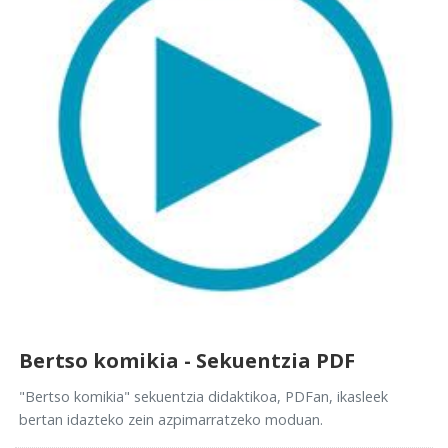
Bertso komikia - Sekuentzia PDF
"Bertso komikia" sekuentzia didaktikoa, PDFan, ikasleek
bertan idazteko zein azpimarratzeko moduan.