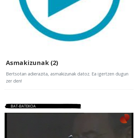
Asmakizunak (2)
Bertsotan adierazita, asmakizunak datoz. Ea igertzen dugun
zer den!
BAT-BATEKOA