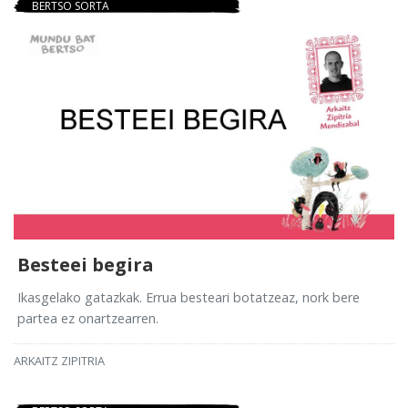
BERTSO SORTA
Besteei begira
Ikasgelako gatazkak. Errua besteari botatzeaz, nork bere
partea ez onartzearren.
ARKAITZ ZIPITRIA