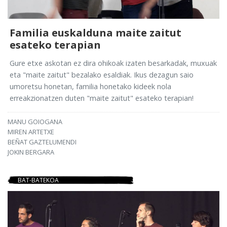
Familia euskalduna maite zaitut
esateko terapian
Gure etxe askotan ez dira ohikoak izaten besarkadak, muxuak
eta "maite zaitut" bezalako esaldiak. Ikus dezagun saio
umoretsu honetan, familia honetako kideek nola
erreakzionatzen duten "maite zaitut" esateko terapian!
MANU GOIOGANA
MIREN ARTETXE
BEÑAT GAZTELUMENDI
JOKIN BERGARA
BAT-BATEKOA