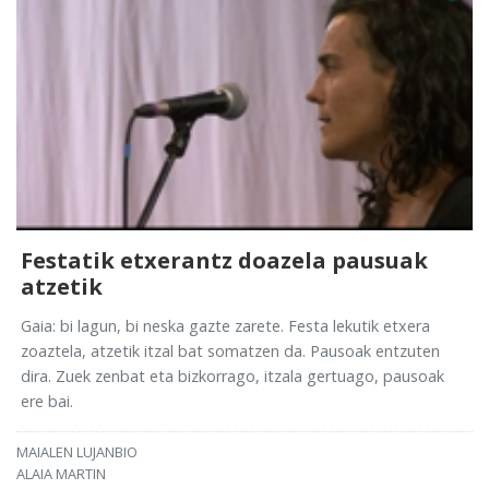
Festatik etxerantz doazela pausuak
atzetik
Gaia: bi lagun, bi neska gazte zarete. Festa lekutik etxera
zoaztela, atzetik itzal bat somatzen da. Pausoak entzuten
dira. Zuek zenbat eta bizkorrago, itzala gertuago, pausoak
ere bai.
MAIALEN LUJANBIO
ALAIA MARTIN