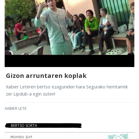
Gizon arruntaren koplak
Xabier Leteren bertso ezagunekin hara Segurako herritarrek
zer Lipdub-a egin zuten!
XABIER LETE
BERTSO SORTA