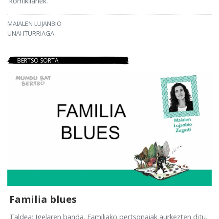
komikilariek.
MAIALEN LUJANBIO
UNAI ITURRIAGA
BERTSO SORTA
Familia blues
Taldea: Igelaren banda. Familiako pertsonaiak aurkezten ditu,