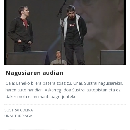
Nagusiaren audian
Gaia: Laneko bilera batera zoaz zu, Unai, Sustrai nagusiarekin,
haren auto handian. Azkarregi doa Sustrai autopistan eta ez
dakizu nola esan mantsoago joateko.
SUSTRAI COLINA
UNAI ITURRIAGA