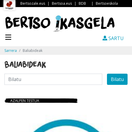
Bertsozale.eus
|
Bertsoa.eus
|
BDB
|
Bertsoeskola
SARTU
Sarrera
Baliabideak
Baliabideak
Bilatu
AZALPEN TESTUA