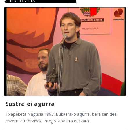
BERTSO SORTA
Sustraiei agurra
Txapeketa Nagusia 1997. Bukaerako agurra, bere senideei
eskertuz. Etorkinak, integrazioa eta euskara.