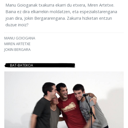
Manu Goioganak txakurra ekarri du etxera, Miren Artetxe.
Baina ez dira elkarrekin moldatzen, eta espezialistarengana
joan dira, Jokin Bergararengana. Zakurra hizketan entzun
duzue inoiz?
MANU GOIOGANA
MIREN ARTETXE
JOKIN BERGARA
BAT-BATEKOA