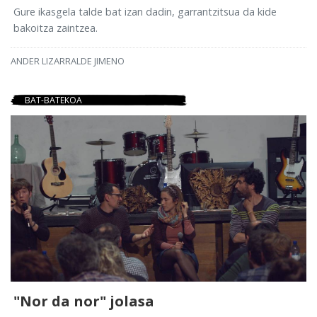
Gure ikasgela talde bat izan dadin, garrantzitsua da kide
bakoitza zaintzea.
ANDER LIZARRALDE JIMENO
BAT-BATEKOA
"Nor da nor" jolasa