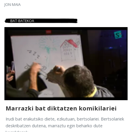
JON MAIA
BAT-BATEKOA
Marrazki bat diktatzen komikilariei
Irudi bat erakutsiko diete, ezkutuan, bertsolariei. Bertsolariek
deskribatzen dutena, marraztu egin beharko dute