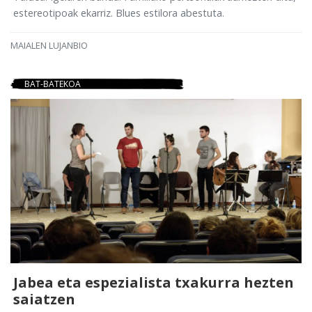
estereotipoak ekarriz. Blues estilora abestuta.
MAIALEN LUJANBIO
BAT-BATEKOA
Jabea eta espezialista txakurra hezten
saiatzen