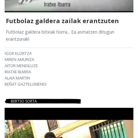
Futbolaz galdera zailak erantzuten
Futbolaz galdera bitxiak horra... Ea asmatzen ditugun
erantzunak!
IGOR ELORTZA
MIREN AMURIZA
AITOR MENDILUZE
IRATXE IBARRA
ALAIA MARTIN
BEÑAT GAZTELUMENDI
BERTSO SORTA