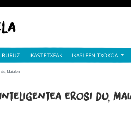
I BURUZ
IKASTETXEAK
IKASLEEN TXOKOA
 du, Maialen
nteligentea erosi du, Mai