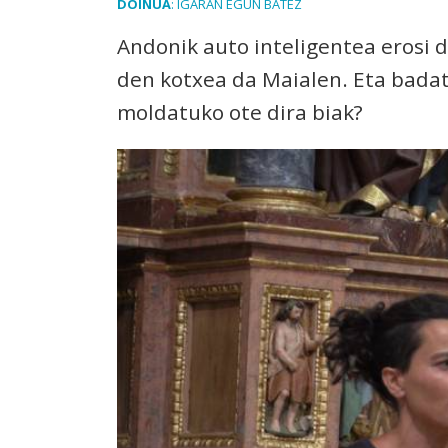
DOINUA
: IGARAN EGUN BATEZ
Andonik auto inteligentea erosi d
den kotxea da Maialen. Eta badat
moldatuko ote dira biak?