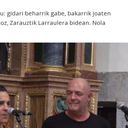
u: gidari beharrik gabe, bakarrik joaten
oz, Zarauztik Larraulera bidean. Nola