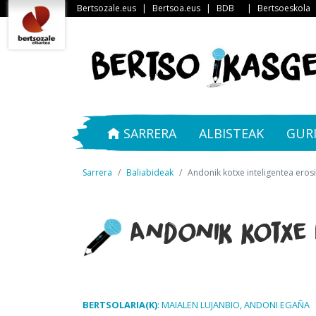
Bertsozale.eus
|
Bertsoa.eus
|
BDB
|
Bertsoeskola
SARRERA
ALBISTEAK
GUR
Sarrera
Baliabideak
Andonik kotxe inteligentea erosi
Andonik kotxe i
BERTSOLARIA(K)
: MAIALEN LUJANBIO, ANDONI EGAÑA