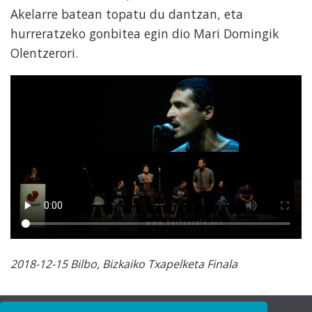
Akelarre batean topatu du dantzan, eta
hurreratzeko gonbitea egin dio Mari Domingik
Olentzerori.
2018-12-15 Bilbo, Bizkaiko Txapelketa Finala