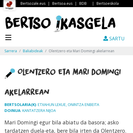
Bertsozale.eus
|
Bertsoa.eus
|
BDB
|
Bertsoeskola
SARTU
Sarrera
Baliabideak
Olentzero eta Mari Domingi akelarrean
Olentzero eta Mari Domingi
akelarrean
BERTSOLARIA(K)
: ETXAHUN LEKUE, ONINTZA ENBEITA
DOINUA
: KANTATZERA NIJOA
Mari Domingi egur bila abiatu da basora; asko
tardatzen duela-eta, bere bila irten da Olentzero.