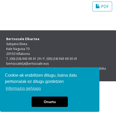
PDF
Bertsozale Elkartea
Subijana Etxea
Kale Nagusia 70
20150 Villabona
T. (00) (34) 943 69 41 29 / F. (00) (34) 943 69 30 41
bertsozale[at]bertsozale.eus
Lege oharra
|
Pribatutasun politika
|
Cookie politika
Cookie-ak erabiltzen ditugu, baina datu
pertsonalak ez ditugu gordetzen
Informazio gehiago
Onartu