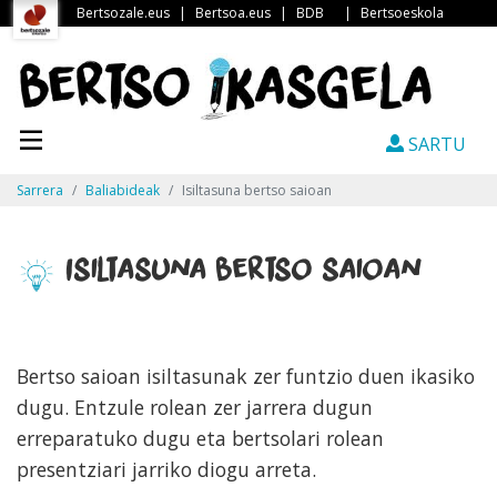
Bertsozale.eus
|
Bertsoa.eus
|
BDB
|
Bertsoeskola
SARTU
Sarrera
Baliabideak
Isiltasuna bertso saioan
Isiltasuna bertso saioan
Bertso saioan isiltasunak zer funtzio duen ikasiko
dugu. Entzule rolean zer jarrera dugun
erreparatuko dugu eta bertsolari rolean
presentziari jarriko diogu arreta.