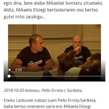
egin dira, bere alaba Mikaelak kontatu zituelako.
Aldiz, Mikaela Elizegi bertsolariaren oso bertso
gutxi iritsi zaizkigu...
2018-10-20 Asteasu. Pello Errota I. Sariketa.
Eneko Lazkozek irabazi zuen Pello Errota Sariketa,
baita bertso onenaren saria ere: Mikaela Elizegi