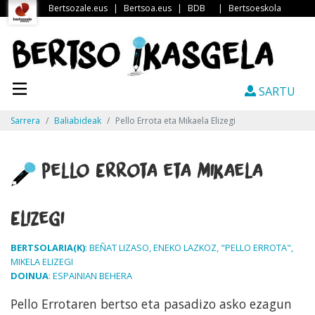
Bertsozale.eus
|
Bertsoa.eus
|
BDB
|
Bertsoeskola
SARTU
Sarrera
Baliabideak
Pello Errota eta Mikaela Elizegi
Pello Errota eta Mikaela
Elizegi
BERTSOLARIA(K)
: BEÑAT LIZASO, ENEKO LAZKOZ, "PELLO ERROTA",
MIKELA ELIZEGI
DOINUA
: ESPAINIAN BEHERA
Pello Errotaren bertso eta pasadizo asko ezagun