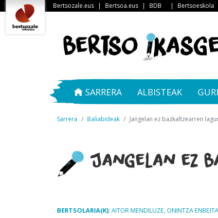
Bertsozale.eus
|
Bertsoa.eus
|
BDB
|
Bertsoeskola
SARRERA
ALBISTEAK
GUR
Sarrera
Baliabideak
Jangelan ez bazkaltzearren lagu
Jangelan ez ba
BERTSOLARIA(K)
: AITOR MENDILUZE, ONINTZA ENBEIT