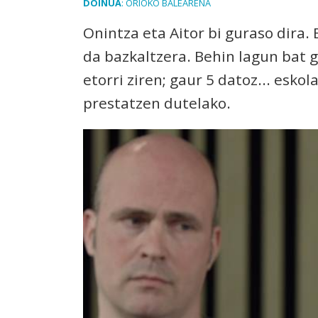
DOINUA
: ORIOKO BALEARENA
Onintza eta Aitor bi guraso dira.
da bazkaltzera. Behin lagun bat 
etorri ziren; gaur 5 datoz... esk
prestatzen dutelako.