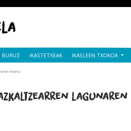
I BURUZ
IKASTETXEAK
IKASLEEN TXOKOA
naren etxera
zkaltzearren lagunaren 
A