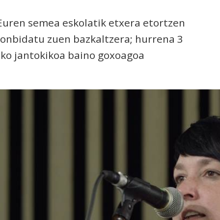
 Euren semea eskolatik etxera etortzen
gonbidatu zuen bazkaltzera; hurrena 3
olako jantokikoa baino goxoagoa