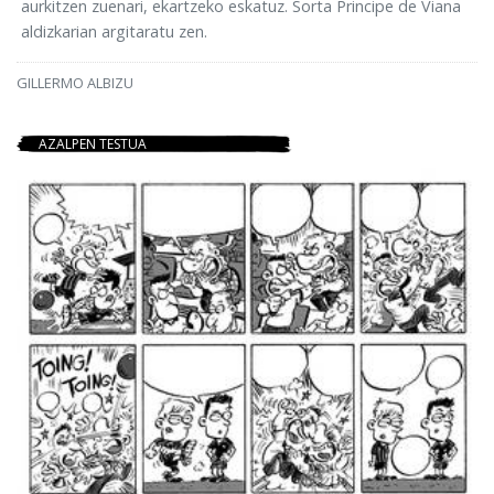
aurkitzen zuenari, ekartzeko eskatuz. Sorta Principe de Viana
aldizkarian argitaratu zen.
GILLERMO ALBIZU
AZALPEN TESTUA