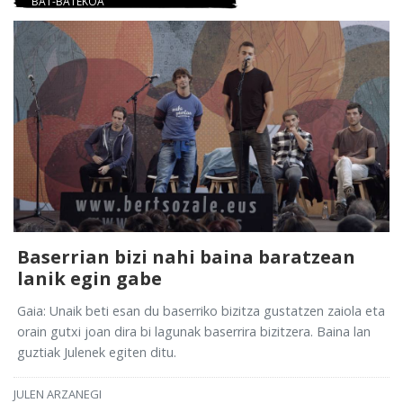
BAT-BATEKOA
Baserrian bizi nahi baina baratzean
lanik egin gabe
Gaia: Unaik beti esan du baserriko bizitza gustatzen zaiola eta
orain gutxi joan dira bi lagunak baserrira bizitzera. Baina lan
guztiak Julenek egiten ditu.
JULEN ARZANEGI