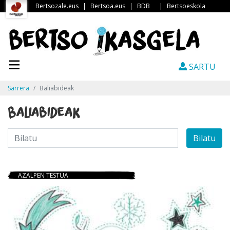
Bertsozale.eus
|
Bertsoa.eus
|
BDB
|
Bertsoeskola
SARTU
Sarrera
Baliabideak
Baliabideak
Bilatu
AZALPEN TESTUA