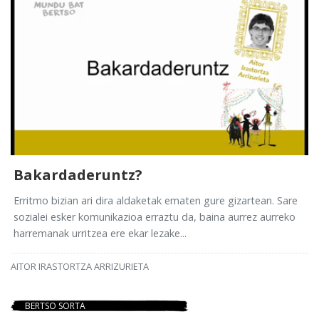
Bakardaderuntz?
Erritmo bizian ari dira aldaketak ematen gure gizartean. Sare
sozialei esker komunikazioa erraztu da, baina aurrez aurreko
harremanak urritzea ere ekar lezake...
AITOR IRASTORTZA ARRIZURIETA
BERTSO SORTA