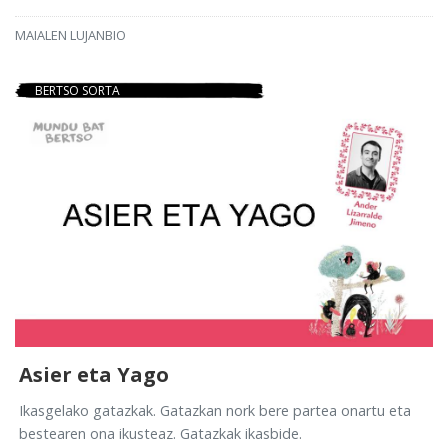
MAIALEN LUJANBIO
BERTSO SORTA
Asier eta Yago
Ikasgelako gatazkak. Gatazkan nork bere partea onartu eta
bestearen ona ikusteaz. Gatazkak ikasbide.