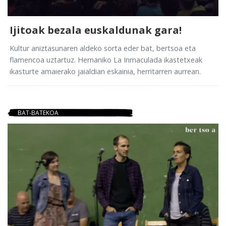
Ijitoak bezala euskaldunak gara!
Kultur aniztasunaren aldeko sorta eder bat, bertsoa eta
flamencoa uztartuz. Hernaniko La Inmaculada ikastetxeak
ikasturte amaierako jaialdian eskainia, herritarren aurrean.
BAT-BATEKOA