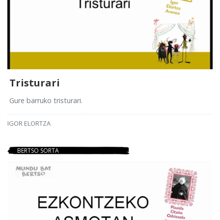
Tristurari
Gure barruko tristurari.
IGOR ELORTZA
BERTSO SORTA