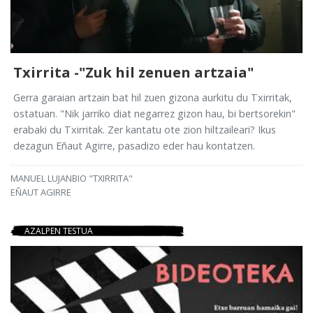
Txirrita -"Zuk hil zenuen artzaia"
Gerra garaian artzain bat hil zuen gizona aurkitu du Txirritak,
ostatuan. "Nik jarriko diat negarrez gizon hau, bi bertsorekin"
erabaki du Txirritak. Zer kantatu ote zion hiltzaileari? Ikus
dezagun Eñaut Agirre, pasadizo eder hau kontatzen.
MANUEL LUJANBIO "TXIRRITA"
EÑAUT AGIRRE
AZALPEN TESTUA