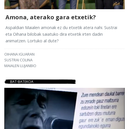
Amona, aterako gara etxetik?
Aspaldian Maialen amonak ez du etxetik atera nahi. Sustrai
eta Oihana bilobak saiatuko dira etxetik irten dadin
animatzen. Lortuko al dute?
OIHANA IGUARAN
SUSTRAI COLINA
MAIALEN LUJANBIO
BAT-BATEKOA