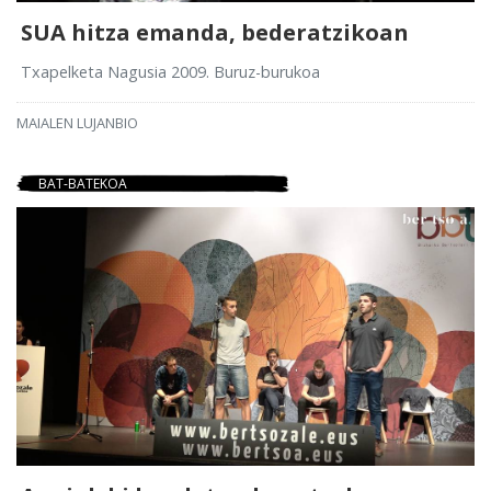
SUA hitza emanda, bederatzikoan
Txapelketa Nagusia 2009. Buruz-burukoa
MAIALEN LUJANBIO
BAT-BATEKOA