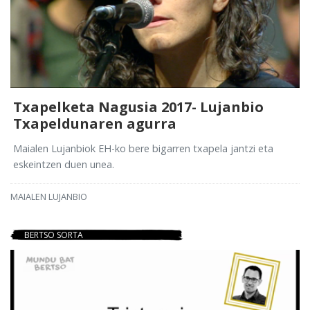
Txapelketa Nagusia 2017- Lujanbio
Txapeldunaren agurra
Maialen Lujanbiok EH-ko bere bigarren txapela jantzi eta
eskeintzen duen unea.
MAIALEN LUJANBIO
BERTSO SORTA