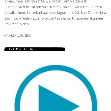
emakumea izan zen (1967, Boston); antolatzaileak
lasterketatik botatzen saiatu ziren, baina Switzerrek aurrera
jarraitu zuen, lasterkari batzuen laguntzaz. 2018an Donostiara
etorrita, Maialen Lujanbiok bertsoz eskertu zion emakumeei
ireki zien bidea.
MAIALEN LUJANBIO
AZALPEN TESTUA