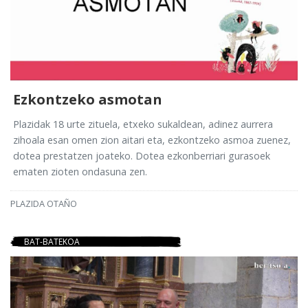
Ezkontzeko asmotan
Plazidak 18 urte zituela, etxeko sukaldean, adinez aurrera
zihoala esan omen zion aitari eta, ezkontzeko asmoa zuenez,
dotea prestatzen joateko. Dotea ezkonberriari gurasoek
ematen zioten ondasuna zen.
PLAZIDA OTAÑO
BAT-BATEKOA