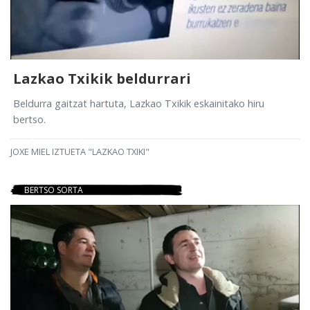
Lazkao Txikik beldurrari
Beldurra gaitzat hartuta, Lazkao Txikik eskainitako hiru
bertso.
JOXE MIEL IZTUETA "LAZKAO TXIKI"
BERTSO SORTA