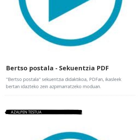
Bertso postala - Sekuentzia PDF
"Bertso postala" sekuentzia didaktikoa, PDFan, ikasleek
bertan idazteko zein azpimarratzeko moduan.
AZALPEN TESTUA