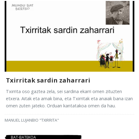
Txirritak sardin zaharrari
Txirrita oso gaztea zela, sei sardina ekarri omen zituzten
etxera. Aitak eta amak bina, eta Txirritak eta anaiak bana izan
omen zuten jateko. Orduan kantatakoa omen da hau.
MANUEL LUJANBIO "TXIRRITA"
BAT-BATEKOA