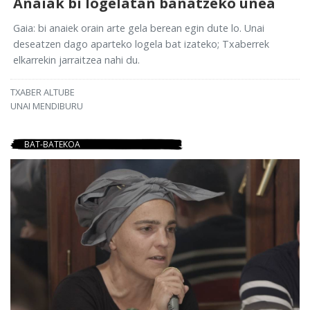
Anaiak bi logelatan banatzeko unea
Gaia: bi anaiek orain arte gela berean egin dute lo. Unai
deseatzen dago aparteko logela bat izateko; Txaberrek
elkarrekin jarraitzea nahi du.
TXABER ALTUBE
UNAI MENDIBURU
BAT-BATEKOA