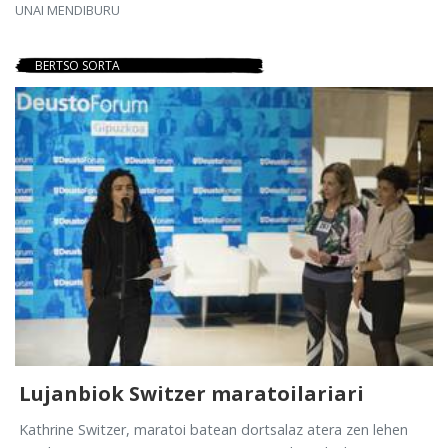
UNAI MENDIBURU
BERTSO SORTA
Lujanbiok Switzer maratoilariari
Kathrine Switzer, maratoi batean dortsalaz atera zen lehen