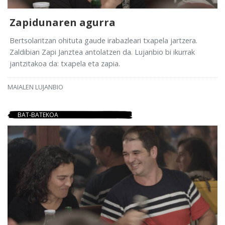
Zapidunaren agurra
Bertsolaritzan ohituta gaude irabazleari txapela jartzera.
Zaldibian Zapi Janztea antolatzen da. Lujanbio bi ikurrak
jantzitakoa da: txapela eta zapia.
MAIALEN LUJANBIO
BAT-BATEKOA