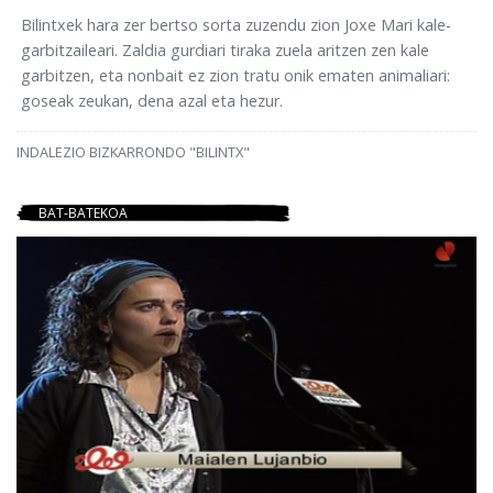
Bilintxek hara zer bertso sorta zuzendu zion Joxe Mari kale-
garbitzaileari. Zaldia gurdiari tiraka zuela aritzen zen kale
garbitzen, eta nonbait ez zion tratu onik ematen animaliari:
goseak zeukan, dena azal eta hezur.
INDALEZIO BIZKARRONDO "BILINTX"
BAT-BATEKOA