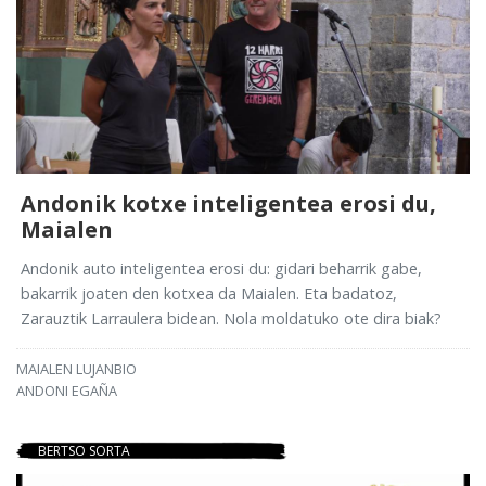
Andonik kotxe inteligentea erosi du,
Maialen
Andonik auto inteligentea erosi du: gidari beharrik gabe,
bakarrik joaten den kotxea da Maialen. Eta badatoz,
Zarauztik Larraulera bidean. Nola moldatuko ote dira biak?
MAIALEN LUJANBIO
ANDONI EGAÑA
BERTSO SORTA