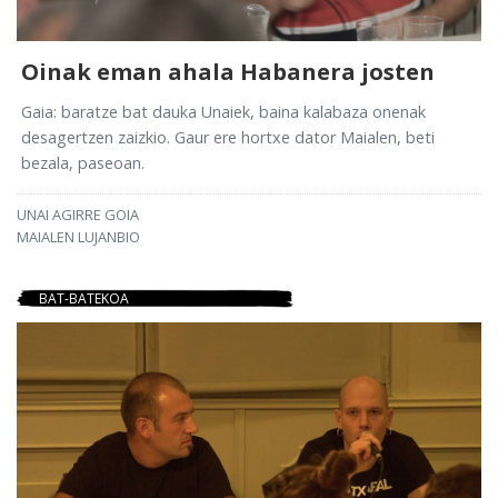
Oinak eman ahala Habanera josten
Gaia: baratze bat dauka Unaiek, baina kalabaza onenak
desagertzen zaizkio. Gaur ere hortxe dator Maialen, beti
bezala, paseoan.
UNAI AGIRRE GOIA
MAIALEN LUJANBIO
BAT-BATEKOA