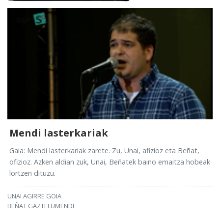
Mendi lasterkariak
Gaia: Mendi lasterkariak zarete. Zu, Unai, afizioz eta Beñat,
ofizioz. Azken aldian zuk, Unai, Beñatek baino emaitza hobeak
lortzen dituzu.
UNAI AGIRRE GOIA
BEÑAT GAZTELUMENDI