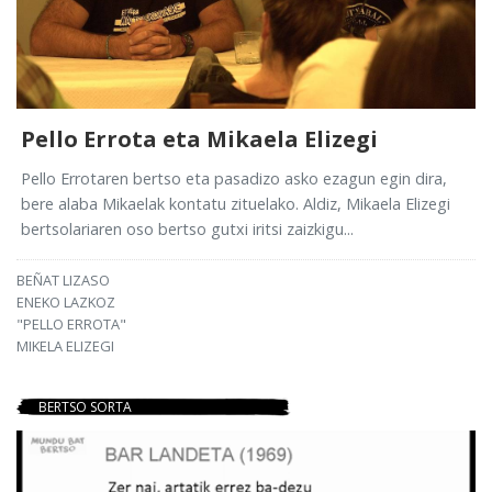
Pello Errota eta Mikaela Elizegi
Pello Errotaren bertso eta pasadizo asko ezagun egin dira,
bere alaba Mikaelak kontatu zituelako. Aldiz, Mikaela Elizegi
bertsolariaren oso bertso gutxi iritsi zaizkigu...
BEÑAT LIZASO
ENEKO LAZKOZ
"PELLO ERROTA"
MIKELA ELIZEGI
BERTSO SORTA