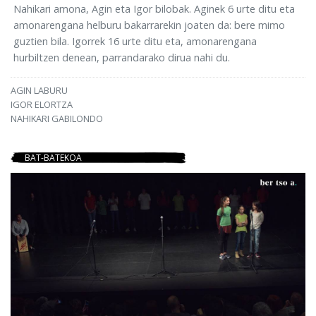
Nahikari amona, Agin eta Igor bilobak. Aginek 6 urte ditu eta
amonarengana helburu bakarrarekin joaten da: bere mimo
guztien bila. Igorrek 16 urte ditu eta, amonarengana
hurbiltzen denean, parrandarako dirua nahi du.
AGIN LABURU
IGOR ELORTZA
NAHIKARI GABILONDO
BAT-BATEKOA