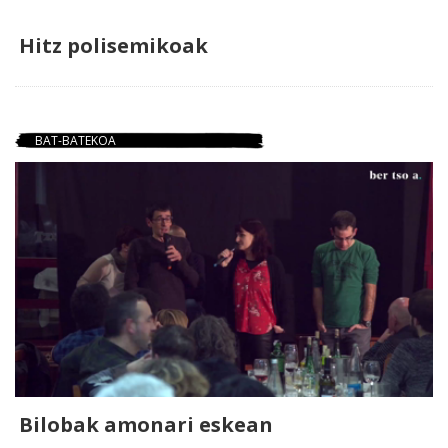
Hitz polisemikoak
BAT-BATEKOA
Bilobak amonari eskean