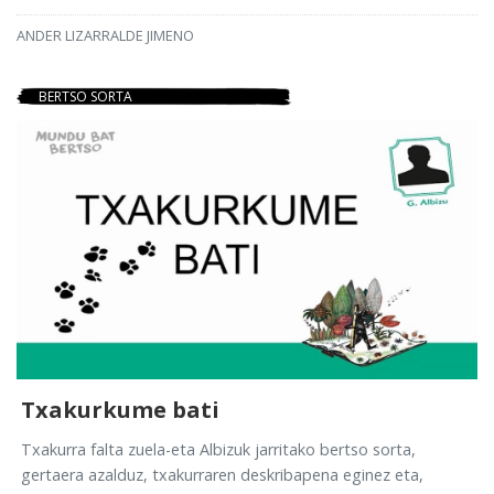
ANDER LIZARRALDE JIMENO
BERTSO SORTA
Txakurkume bati
Txakurra falta zuela-eta Albizuk jarritako bertso sorta,
gertaera azalduz, txakurraren deskribapena eginez eta,