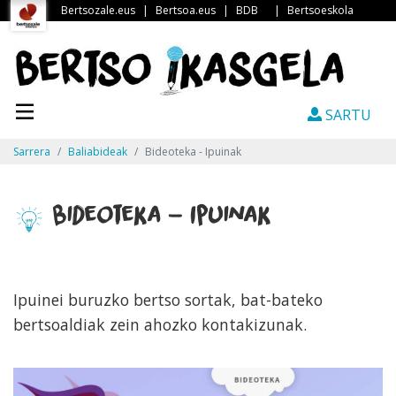
Bertsozale.eus
|
Bertsoa.eus
|
BDB
|
Bertsoeskola
SARTU
Sarrera
Baliabideak
Bideoteka - Ipuinak
Bideoteka - Ipuinak
Ipuinei buruzko bertso sortak, bat-bateko
bertsoaldiak zein ahozko kontakizunak.