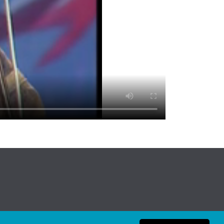
Lege oharra
|
Pribatutasun politika
|
Cookie politika