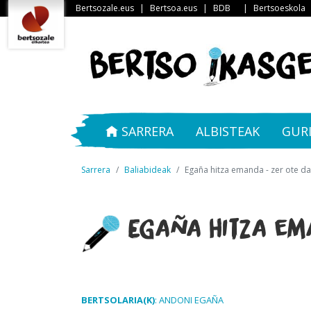
Bertsozale.eus
|
Bertsoa.eus
|
BDB
|
Bertsoeskola
SARRERA
ALBISTEAK
GUR
Sarrera
Baliabideak
Egaña hitza emanda - zer ote da
Egaña hitza em
BERTSOLARIA(K)
: ANDONI EGAÑA