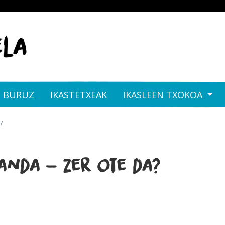
I BURUZ
IKASTETXEAK
IKASLEEN TXOKOA
?
anda - zer ote da?