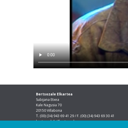
Bertsozale Elkartea
Subijana Etxea
Kale Nagusia 70
20150 Villabona
T. (00) (34) 943 69 41 29 / F. (00) (34) 943 69 30 41
bertsozale[at]bertsozale.eus