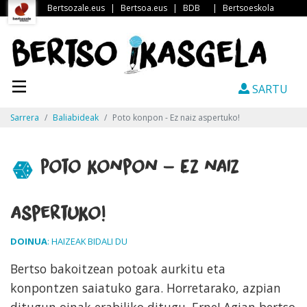
Bertsozale.eus
|
Bertsoa.eus
|
BDB
|
Bertsoeskola
SARTU
Sarrera
Baliabideak
Poto konpon - Ez naiz aspertuko!
Poto konpon - Ez naiz
aspertuko!
DOINUA
: HAIZEAK BIDALI DU
Bertso bakoitzean potoak aurkitu eta
konpontzen saiatuko gara. Horretarako, azpian
ditugun oinak erabiliko ditugu. Erne! Agian bertso