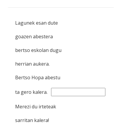
Lagunek esan dute
goazen abestera
bertso eskolan dugu
herrian aukera.
Bertso Hopa abestu
ta gero kalera.
Merezi du irteteak
sarritan kalera!