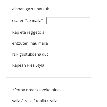
alboan gazte batzuk
esaten “ze maila”.
Rap eta reggetoia
entzuten, hau maila!
Nik gustukoena dut
Rapean Free Styla
*Potoa ordezkatzeko oinak:
saila / iraila / toalla / zaila