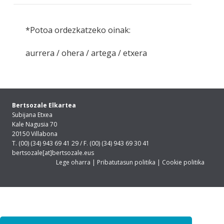
*Potoa ordezkatzeko oinak:
aurrera / ohera / artega / etxera
Bertsozale Elkartea
Subijana Etxea
Kale Nagusia 70
20150 Villabona
T. (00) (34) 943 69 41 29 / F. (00) (34) 943 69 30 41
bertsozale[at]bertsozale.eus
Lege oharra
|
Pribatutasun politika
|
Cookie politika