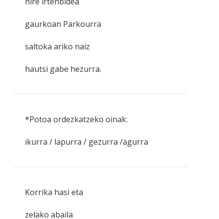
nire irtenbidea
gaurkoan Parkourra
saltoka ariko naiz
hautsi gabe hezurra.
*Potoa ordezkatzeko oinak:
ikurra / lapurra / gezurra /agurra
Korrika hasi eta
zelako abaila