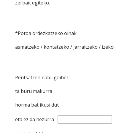
zerbait egiteko.
*Potoa ordezkatzeko oinak:
asmatzeko / kontatzeko / jarraitzeko / izeko
Pentsatzen nabil goibel
ta buru makurra
horma bat ikusi dut
eta ez da hezurra