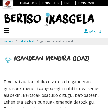
Bertsozale.eus
|
Bertsoa.eus
|
BDB
|
Bertsoeskola
SARTU
Sarrera
Baliabideak
Igandean mendira goaz!
Igandean mendira goaz!
Etxe batzuetan ohikoa izaten da igandetan
gurasoek mendi txangoa egin nahi izatea seme-
alabekin. Bertsoak osatuko ditugu, bat-batean.
Lehen eta azken puntuak emanda datozkigu.