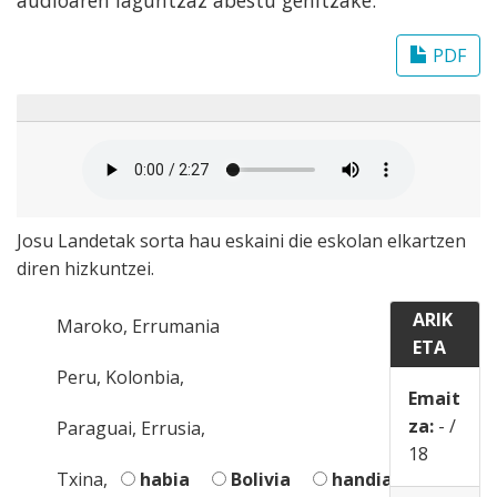
PDF
Josu Landetak sorta hau eskaini die eskolan elkartzen
diren hizkuntzei.
ARIK
Maroko, Errumania
ETA
Peru, Kolonbia,
Emait
za:
-
/
Paraguai, Errusia,
18
Txina,
habia
Bolivia
handia