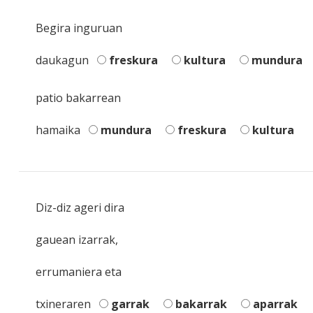
Begira inguruan
daukagun
freskura
kultura
mundura
patio bakarrean
hamaika
mundura
freskura
kultura
Diz-diz ageri dira
gauean izarrak,
errumaniera eta
txineraren
garrak
bakarrak
aparrak