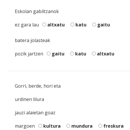
Eskolan gabiltzanok
ez gara lau
altxatu
katu
gaitu
batera jolasteak
pozik jartzen
gaitu
katu
altxatu
Gorri, berde, hori eta
urdinen lilura
jauzi alaietan goaz
margoen
kultura
mundura
freskura