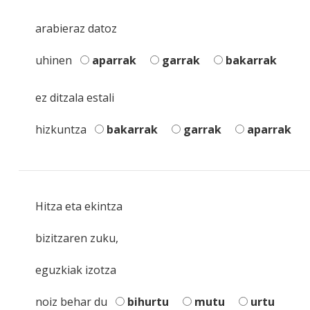
arabieraz datoz
uhinen
aparrak
garrak
bakarrak
ez ditzala estali
hizkuntza
bakarrak
garrak
aparrak
Hitza eta ekintza
bizitzaren zuku,
eguzkiak izotza
noiz behar du
bihurtu
mutu
urtu