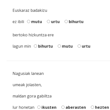
Euskaraz badakizu
ez ibili
mutu
urtu
bihurtu
bertoko hizkuntza ere
lagun min
bihurtu
mutu
urtu
Nagusiak lanean
umeak jolasten,
maldan gora gabiltza
lur honetan
ikusten
aberasten
hezten