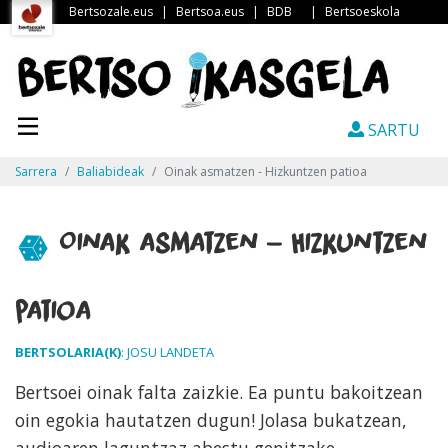
Bertsozale.eus
|
Bertsoa.eus
|
BDB
|
Bertsoeskola
SARTU
Sarrera
Baliabideak
Oinak asmatzen - Hizkuntzen patioa
Oinak asmatzen - Hizkuntzen
patioa
BERTSOLARIA(K)
: JOSU LANDETA
Bertsoei oinak falta zaizkie. Ea puntu bakoitzean
oin egokia hautatzen dugun! Jolasa bukatzean,
audioaren laguntzaz abestu genitzake.