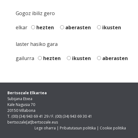
Gogoz ibiliz gero
elkar
hezten
aberasten
ikusten
laster hasiko gara
gailurra
hezten
ikusten
aberasten
Bertsozale Elkartea
Subijana Etxea
Kale Nagusia 70
20150 Villabona
T. (00) (34) 943 69 41 29 / F. (00) (34) 943 69 30 41
bertsozale[at]bertsozale.eus
Lege oharra
|
Pribatutasun politika
|
Cookie politika