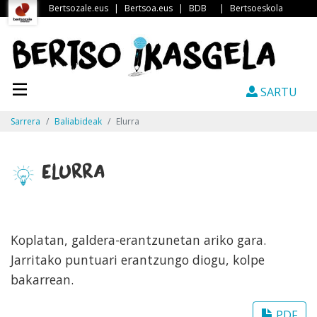
Bertsozale.eus
|
Bertsoa.eus
|
BDB
|
Bertsoeskola
SARTU
Sarrera
Baliabideak
Elurra
Elurra
Koplatan, galdera-erantzunetan ariko gara.
Jarritako puntuari erantzungo diogu, kolpe
bakarrean.
PDF