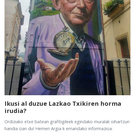
Ikusi al duzue Lazkao Txikiren horma
irudia?
Ordiziako etxe batean grafitigileek egindako muralak oihartzun
handia izan du! Hemen Argia-k emandako informazioa.