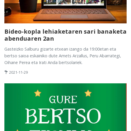
Bideo-kopla lehiaketaren sari banaketa
abenduaren 2an
Gasteizko Salburu gizarte etxean izango da 19:00etan eta
bertso saioa eskainiko dute Amets Arzallus, Peru Abarrategi,
Oihane Perea eta Irati Anda bertsolariek.
2021-11-29