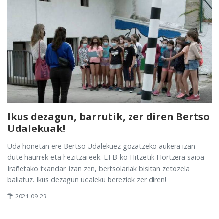
Ikus dezagun, barrutik, zer diren Bertso
Udalekuak!
Uda honetan ere Bertso Udalekuez gozatzeko aukera izan
dute haurrek eta hezitzaileek. ETB-ko Hitzetik Hortzera saioa
Irañetako txandan izan zen, bertsolariak bisitan zetozela
baliatuz. Ikus dezagun udaleku bereziok zer diren!
2021-09-29