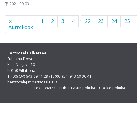
2021-09-03
...
‹‹
1
2
3
4
22
23
24
25
Aurrekoak
Bertsozale Elkartea
Subijana Etxea
Kale Nagusia 70
20150 Villabona
T. (00) (34) 943 69 41 29 / F. (00) (34) 943 69 30 41
bertsozale[at]bertsozale.eus
Lege oharra
|
Pribatutasun politika
|
Cookie politika