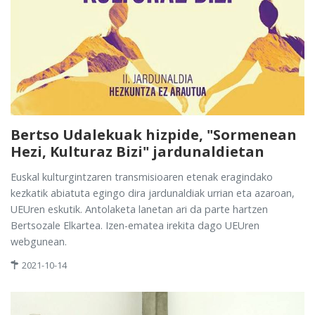
Bertso Udalekuak hizpide, "Sormenean
Hezi, Kulturaz Bizi" jardunaldietan
Euskal kulturgintzaren transmisioaren etenak eragindako
kezkatik abiatuta egingo dira jardunaldiak urrian eta azaroan,
UEUren eskutik. Antolaketa lanetan ari da parte hartzen
Bertsozale Elkartea. Izen-ematea irekita dago UEUren
webgunean.
2021-10-14