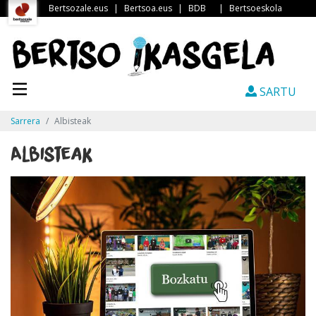
Bertsozale.eus
|
Bertsoa.eus
|
BDB
|
Bertsoeskola
SARTU
Sarrera
Albisteak
Albisteak