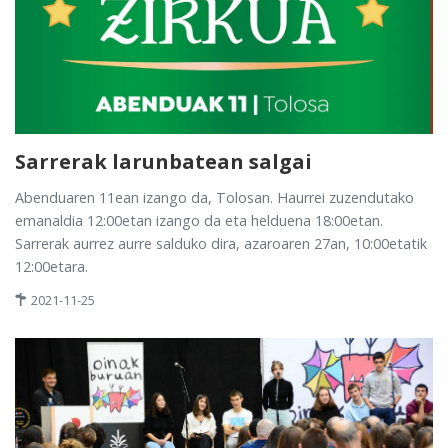
Sarrerak larunbatean salgai
Abenduaren 11ean izango da, Tolosan. Haurrei zuzendutako
emanaldia 12:00etan izango da eta helduena 18:00etan.
Sarrerak aurrez aurre salduko dira, azaroaren 27an, 10:00etatik
12:00etara.
2021-11-25