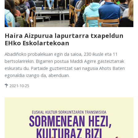
Haira Aizpurua lapurtarra txapeldun
EHko Eskolartekoan
Abadiñoko probalekuan egin da saioa, 230 ikusle eta 11
bertsolarirekin. Bigarren postua Maddi Agirre gasteiztarrak
eskuratu du. Partaide guztientzat sari nagusia Ahots Baten
egonaldia izango da, abenduan.
2021-10-25