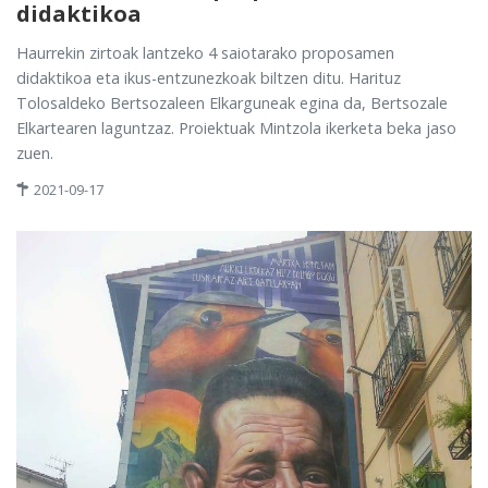
didaktikoa
Haurrekin zirtoak lantzeko 4 saiotarako proposamen
didaktikoa eta ikus-entzunezkoak biltzen ditu. Harituz
Tolosaldeko Bertsozaleen Elkarguneak egina da, Bertsozale
Elkartearen laguntzaz. Proiektuak Mintzola ikerketa beka jaso
zuen.
2021-09-17