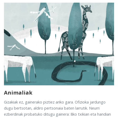
Animaliak
Gizakiak ez, gainerako piztiez ariko gara. Ofizioka jardungo
dugu bertsotan, aldiro pertsonaia baten larrutik. Neurri
ezberdinak probatuko ditugu gainera: 8ko txikian eta handian