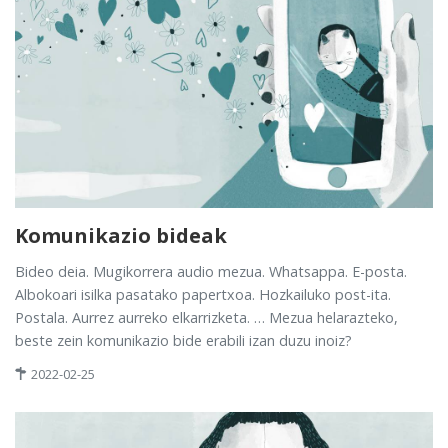
Komunikazio bideak
Bideo deia. Mugikorrera audio mezua. Whatsappa. E-posta.
Albokoari isilka pasatako papertxoa. Hozkailuko post-ita.
Postala. Aurrez aurreko elkarrizketa. … Mezua helarazteko,
beste zein komunikazio bide erabili izan duzu inoiz?
2022-02-25