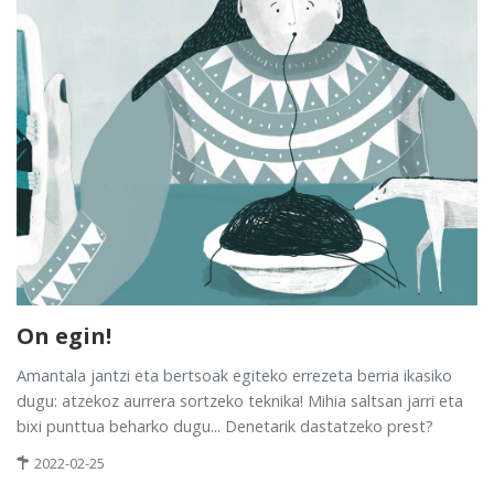
On egin!
Amantala jantzi eta bertsoak egiteko errezeta berria ikasiko
dugu: atzekoz aurrera sortzeko teknika! Mihia saltsan jarri eta
bixi punttua beharko dugu... Denetarik dastatzeko prest?
2022-02-25