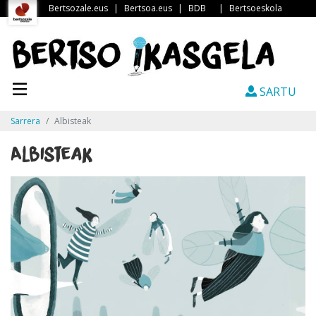
Bertsozale.eus
|
Bertsoa.eus
|
BDB
|
Bertsoeskola
SARTU
Sarrera
Albisteak
Albisteak