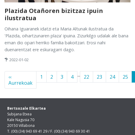
Plazida Otañoren bizitzaz ipuin
ilustratua
Oihana Iguaranek idatzi eta Maria Altunak ilustratua da
'Plazida, oihartzunaren plaza' ipuina. Zizurkilgo udalak ale bana
eman dio opari herriko familia bakoitzari. Erosi nahi
duenarentzat ere eskuragarri dago.
2022-01-02
...
‹‹
1
2
3
4
22
23
24
25
Aurrekoak
Bertsozale Elkartea
Subijana Etxea
Kale Nagusia 70
20150 Villabona
T. (00) (34) 943 69 41 29 / F. (00) (34) 943 69 30 41