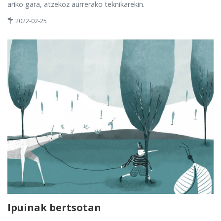
ariko gara, atzekoz aurrerako teknikarekin.
2022-02-25
Ipuinak bertsotan