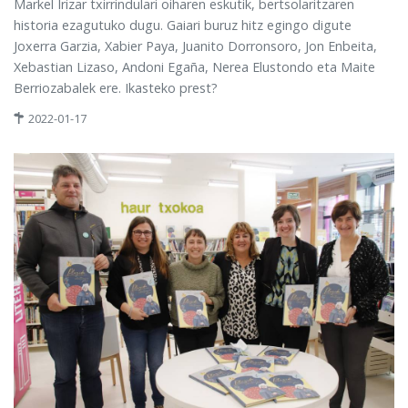
Markel Irizar txirrindulari oiharen eskutik, bertsolaritzaren
historia ezagutuko dugu. Gaiari buruz hitz egingo digute
Joxerra Garzia, Xabier Paya, Juanito Dorronsoro, Jon Enbeita,
Xebastian Lizaso, Andoni Egaña, Nerea Elustondo eta Maite
Berriozabalek ere. Ikasteko prest?
2022-01-17