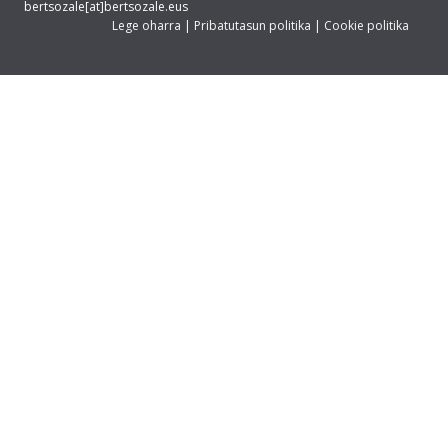
bertsozale[at]bertsozale.eus
Lege oharra
|
Pribatutasun politika
|
Cookie politika