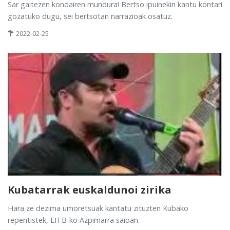
Sar gaitezen kondairen mundura! Bertso ipuinekin kantu kontari
gozatuko dugu, sei bertsotan narrazioak osatuz.
2022-02-25
Kubatarrak euskaldunoi zirika
Hara ze dezima umoretsuak kantatu zituzten Kubako
repentistek, EITB-ko Azpimarra saioan.