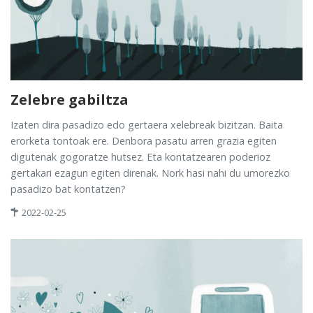
Zelebre gabiltza
Izaten dira pasadizo edo gertaera xelebreak bizitzan. Baita
erorketa tontoak ere. Denbora pasatu arren grazia egiten
digutenak gogoratze hutsez. Eta kontatzearen poderioz
gertakari ezagun egiten direnak. Nork hasi nahi du umorezko
pasadizo bat kontatzen?
2022-02-25