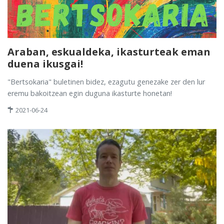
Araban, eskualdeka, ikasturteak eman
duena ikusgai!
"Bertsokaria" buletinen bidez, ezagutu genezake zer den lur
eremu bakoitzean egin duguna ikasturte honetan!
2021-06-24