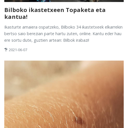
Bilboko ikastetxeen Topaketa eta
kantua!
Ikasturte amaiera ospatzeko, Bilboko 34 ikastetxeek elkarrekin
bertso saio berezian parte hartu zuten, online. Kantu eder hau
ere sortu dute, guztien artean: Bilbok irabazi!
2021-06-07