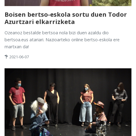
Boisen bertso-eskola sortu duen Todor
Azurtzari elkarrizketa
Ozeanoz bestalde bertsoa nola bizi duen azaldu dio
bertsoa.eus atariari. Nazioarteko online bertso-eskola ere
martxan da!
2021-06-07