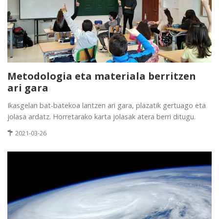
Metodologia eta materiala berritzen
ari gara
Ikasgelan bat-batekoa lantzen ari gara, plazatik gertuago eta
jolasa ardatz. Horretarako karta jolasak atera berri ditugu.
2021-03-26