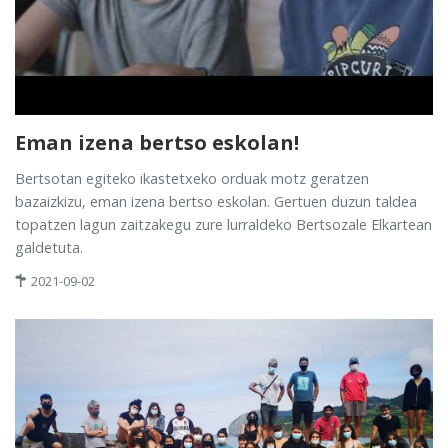
Eman izena bertso eskolan!
Bertsotan egiteko ikastetxeko orduak motz geratzen
bazaizkizu, eman izena bertso eskolan. Gertuen duzun taldea
topatzen lagun zaitzakegu zure lurraldeko Bertsozale Elkartean
galdetuta.
2021-09-02