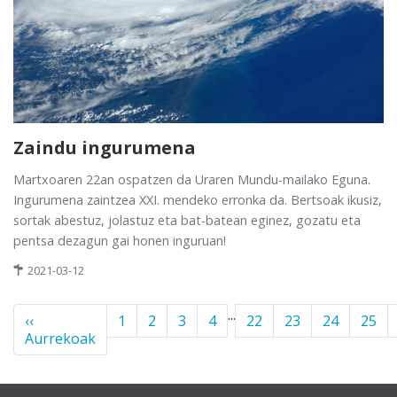
Zaindu ingurumena
Martxoaren 22an ospatzen da Uraren Mundu-mailako Eguna.
Ingurumena zaintzea XXI. mendeko erronka da. Bertsoak ikusiz,
sortak abestuz, jolastuz eta bat-batean eginez, gozatu eta
pentsa dezagun gai honen inguruan!
2021-03-12
...
‹‹
1
2
3
4
22
23
24
25
Aurrekoak