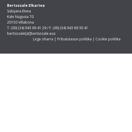
Bertsozale Elkartea
Subijana Etxea
Kale Nagusia 70
20150 Villabona
T. (00) (34) 943 69 41 29 / F. (00) (34) 943 69 30 41
bertsozale[at]bertsozale.eus
Lege oharra
|
Pribatutasun politika
|
Cookie politika