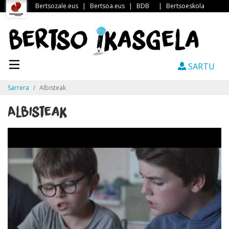
Bertsozale.eus
|
Bertsoa.eus
|
BDB
|
Bertsoeskola
SARTU
Sarrera
Albisteak
Albisteak