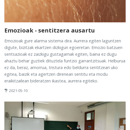
Emozioak - sentitzera ausartu
Emozioak gure alarma sistema dira. Aurrera egiten laguntzen
digute, bizitzak ekartzen dizkigun egoeretan. Emozio batzuen
sentsazioak ez zaizkigu gustagarriak egiten, baina ez dugu
ahaztu behar guztiek dituztela funtzio garrantzitsuak. Helburua
ez da, beraz, amorrua, tristura edo beldurra sentitzeari uko
egitea, baizik eta agertzen direnean sentitu eta modu
eraikitzailean bideratzen ikastea, aurrera egiteko.
2021-05-10