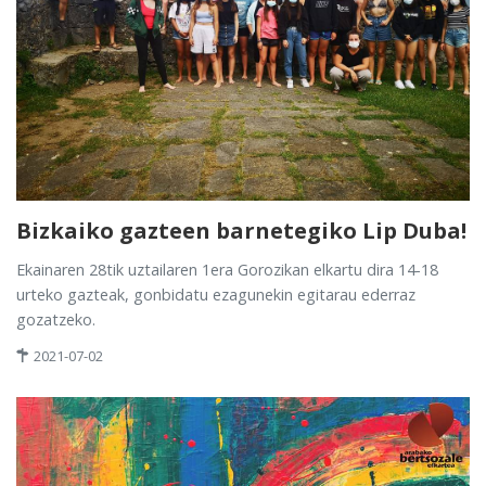
Bizkaiko gazteen barnetegiko Lip Duba!
Ekainaren 28tik uztailaren 1era Gorozikan elkartu dira 14-18
urteko gazteak, gonbidatu ezagunekin egitarau ederraz
gozatzeko.
2021-07-02