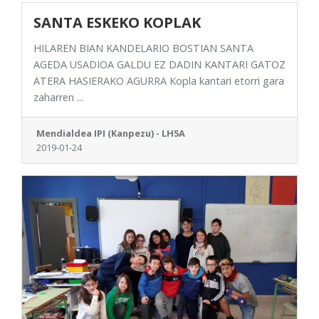
SANTA ESKEKO KOPLAK
HILAREN BIAN KANDELARIO BOSTIAN SANTA
AGEDA USADIOA GALDU EZ DADIN KANTARI GATOZ
ATERA HASIERAKO AGURRA Kopla kantari etorri gara
zaharren ...
Mendialdea IPI (Kanpezu) - LH5A
2019-01-24