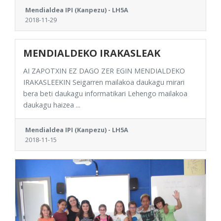
Mendialdea IPI (Kanpezu) - LH5A
2018-11-29
MENDIALDEKO IRAKASLEAK
AI ZAPOTXIN EZ DAGO ZER EGIN MENDIALDEKO
IRAKASLEEKIN Seigarren mailakoa daukagu mirari
bera beti daukagu informatikari Lehengo mailakoa
daukagu haizea ...
Mendialdea IPI (Kanpezu) - LH5A
2018-11-15