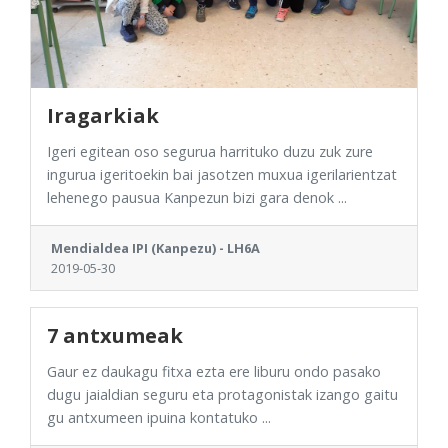
Iragarkiak
Igeri egitean oso segurua harrituko duzu zuk zure
ingurua igeritoekin bai jasotzen muxua igerilarientzat
lehenego pausua Kanpezun bizi gara denok ...
Mendialdea IPI (Kanpezu) - LH6A
2019-05-30
7 antxumeak
Gaur ez daukagu fitxa ezta ere liburu ondo pasako
dugu jaialdian seguru eta protagonistak izango gaitu
gu antxumeen ipuina kontatuko ...