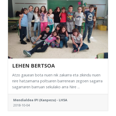
LEHEN BERTSOA
Atzo gauean bota nuen nik zakarra eta zikindu nuen
nire hatzamarra poltsaren barrenean zegoen sagarra
sagarraren barruan sekulako arra Nire ...
Mendialdea IPI (Kanpezu) - LH5A
2018-10-04