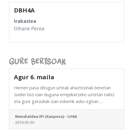
DBH4A
Irakaslea
Oihane Perea
Gure Bertsoak
Agur 6. maila
Hemen pasa ditugun urteak ahaztezinak benetan
zuekin bizi izan duguna errepikatzeko ustetan nahiz
eta gure gatazkak izan eskerrik asko egitan ...
Mendialdea IPI (Kanpezu) - LH6A
2019-05-30