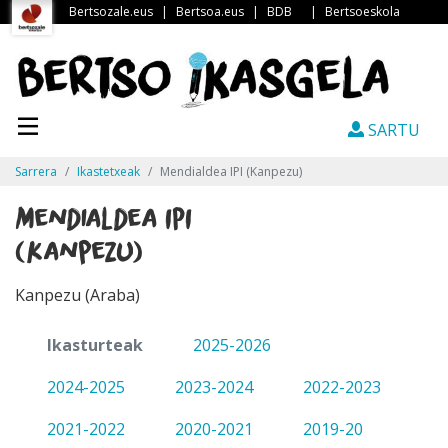
Bertsozale.eus
|
Bertsoa.eus
|
BDB
|
Bertsoeskola
SARTU
Sarrera
Ikastetxeak
Mendialdea IPI (Kanpezu)
Mendialdea IPI
(Kanpezu)
Kanpezu (Araba)
Ikasturteak
2025-2026
2024-2025
2023-2024
2022-2023
2021-2022
2020-2021
2019-20