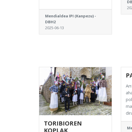
D
20
Mendialdea IPI (Kanpezu) -
DBH2
2025-06-13
P
Arr
aha
pol
mar
dira
TORIBIOREN
Me
KOPLAK