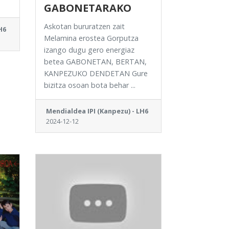
GABONETARAKO
Askotan bururatzen zait
H6
Melamina erostea Gorputza
izango dugu gero energiaz
betea GABONETAN, BERTAN,
KANPEZUKO DENDETAN Gure
bizitza osoan bota behar ...
Mendialdea IPI (Kanpezu) - LH6
2024-12-12