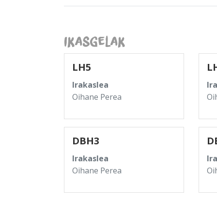
Ikasgelak
LH5
L
Irakaslea
Ir
Oihane Perea
Oi
DBH3
D
Irakaslea
Ir
Oihane Perea
Oi