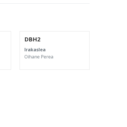
DBH2
Irakaslea
Oihane Perea