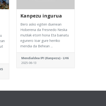
Kanpezu ingurua
Bero asko egiten duenean
Hoberena da Fresnedo Neska
mutilak etorri hona Eta bainatu
gu
egunero Ioar gure herriko
ean
mendia da Behean ...
ut
Mendialdea IPI (Kanpezu) - LH6
2025-06-13
H5