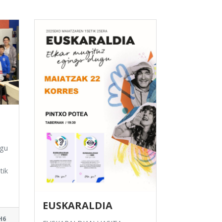
 gu
tik
EUSKARALDIA
H6