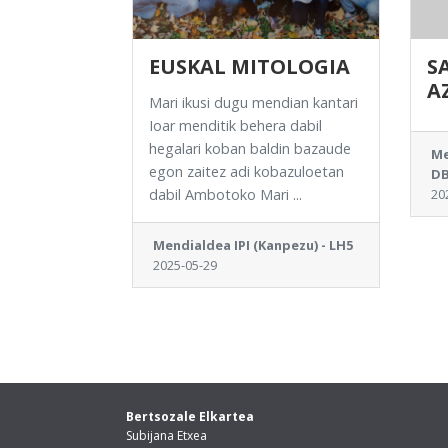
EUSKAL MITOLOGIA
S
A
Mari ikusi dugu mendian kantari
Ioar menditik behera dabil
hegalari koban baldin bazaude
Me
egon zaitez adi kobazuloetan
D
dabil Ambotoko Mari ...
20
Mendialdea IPI (Kanpezu) - LH5
2025-05-29
Bertsozale Elkartea
Subijana Etxea