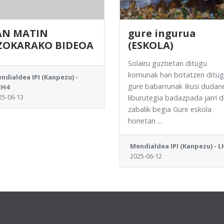
AN MATIN
gure ingurua
ZOKARAKO BIDEOA
(ESKOLA)
Solairu guztietan ditugu
komunak han botatzen ditu
ndialdea IPI (Kanpezu) -
gure babarrunak Ikusi dudan
BH4
25-06-13
liburutegia badazpada jarri d
zabalik begia Gure eskola
honetan ...
Mendialdea IPI (Kanpezu) - L
2025-06-12