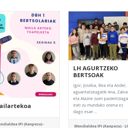
LH AGURTZEKO
BERTSOAK
Igor, Joseba, Bea eta Ander,
aguantatzeagatik Ana, Zaloa
eta Alazne zuen pazientziaga
ailartekoa
Irati zu munduko onena ez
dago esan ...
ndialdea IPI (Kanpezu) -
Mendialdea IPI (Kanpezu) - L