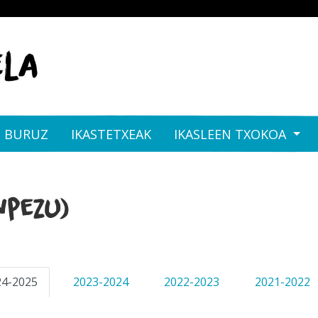
I BURUZ
IKASTETXEAK
IKASLEEN TXOKOA
npezu)
24-2025
2023-2024
2022-2023
2021-2022