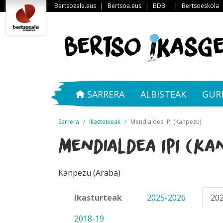
Bertsozale.eus
|
Bertsoa.eus
|
BDB
|
Bertsoeskola
SARRERA
ALBISTEAK
GUR
Sarrera
Ikastetxeak
Mendialdea IPI (Kanpezu)
Mendialdea IPI (Ka
Kanpezu (Araba)
Ikasturteak
2025-2026
20
2018-19