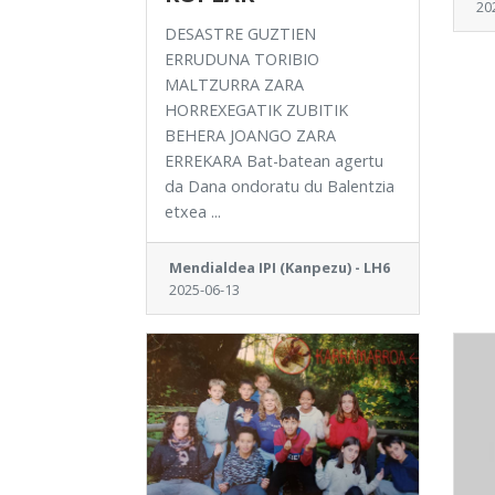
20
DESASTRE GUZTIEN
ERRUDUNA TORIBIO
MALTZURRA ZARA
HORREXEGATIK ZUBITIK
BEHERA JOANGO ZARA
ERREKARA Bat-batean agertu
da Dana ondoratu du Balentzia
etxea ...
Mendialdea IPI (Kanpezu) - LH6
2025-06-13