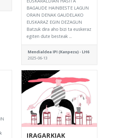
EUSKARALDIAN HASITA
BAGAUDE HAINBESTE LAGUN
ORAIN DENAK GAUDELAKO
EUSKARAZ EGIN DEZAGUN
Batzuk dira aho bizi ta euskeraz
egiten dute besteak ...
Mendialdea IPI (Kanpezu) - LH6
2025-06-13
IN
k
IRAGARKIAK