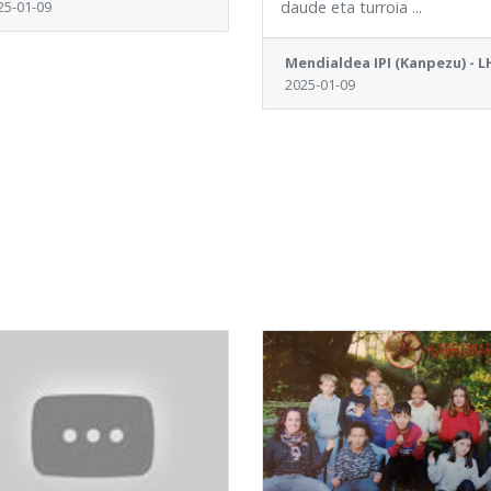
25-01-09
daude eta turroia ...
Mendialdea IPI (Kanpezu) - L
2025-01-09