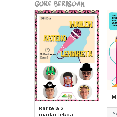
Gure Bertsoak
M
Kartela 2
mailartekoa
Me