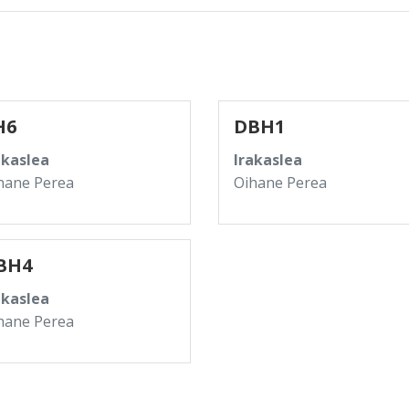
H6
DBH1
akaslea
Irakaslea
hane Perea
Oihane Perea
BH4
akaslea
hane Perea