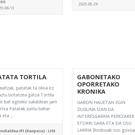
BH1
2025-05-29
25-06-13
ATATA TORTILA
GABONETAKO
OPORRETAKO
aultzak, patatak ta olioa ez
KRONIKA
ztu botatzea gatza Tortila
it bat egiteko sukaldean jarri
GABON HAUETAN EGIN
txa Patatak zuritu behar
DUGUNA IZAN DA
 eta ...
INTERESGARRIA PEREZAREK
ETORRI GARA ETA DA OSO
LARRIA Bonboiak oso goxoa
ndialdea IPI (Kanpezu) - LH6