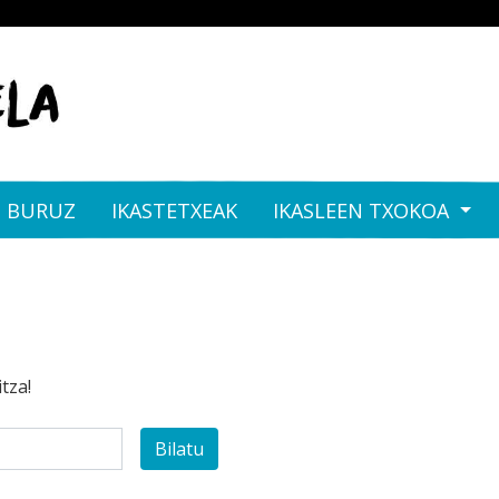
I BURUZ
IKASTETXEAK
IKASLEEN TXOKOA
tza!
Bilatu