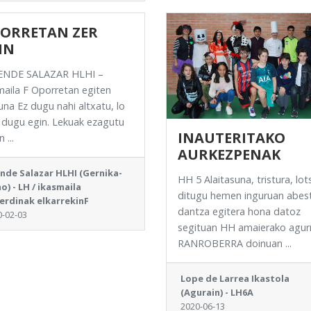
ORRETAN ZER
IN
ENDE SALAZAR HLHI –
maila F Oporretan egiten
na Ez dugu nahi altxatu, lo
 dugu egin. Lekuak ezagutu
INAUTERITAKO
 ...
AURKEZPENAK
ende Salazar HLHI (Gernika-
HH 5 Alaitasuna, tristura, lot
o) - LH / ikasmaila
ditugu hemen inguruan abes
erdinak elkarrekinF
dantza egitera hona datoz
0-02-03
segituan HH amaierako agur
RANROBERRA doinuan ...
Lope de Larrea Ikastola
(Agurain) - LH6A
2020-06-13