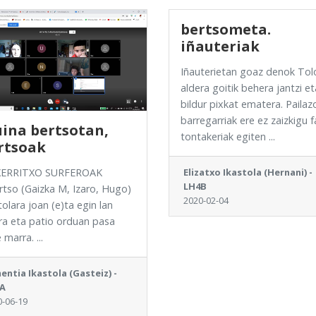
bertsometa.
iñauteriak
Iñauterietan goaz denok Tol
aldera goitik behera jantzi et
bildur pixkat ematera. Pailaz
barregarriak ere ez zaizkigu f
uina bertsotan,
tontakeriak egiten ...
rtsoak
XERRITXO SURFEROAK
Elizatxo Ikastola (Hernani) -
LH4B
rtso (Gaizka M, Izaro, Hugo)
2020-02-04
tolara joan (e)ta egin lan
ra eta patio orduan pasa
 marra. ...
entia Ikastola (Gasteiz) -
A
0-06-19