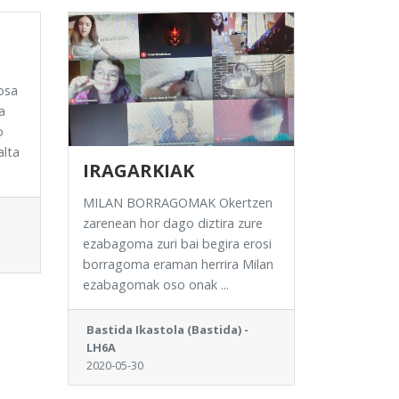
osa
a
o
alta
IRAGARKIAK
MILAN BORRAGOMAK Okertzen
zarenean hor dago diztira zure
ezabagoma zuri bai begira erosi
borragoma eraman herrira Milan
ezabagomak oso onak ...
Bastida Ikastola (Bastida) -
LH6A
2020-05-30