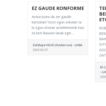
EZ GAUDE KONFORME
TE
BE
Astea luzea da zer gaude
ET
kartzelan? bost egun eskolan ta
bi egun etxean astelehenetik hasi
ROB
ta beti klasean lanak egin ...
BER
BAI
DIT
Zaldupe HLHI (Ondarroa) - LH6A
2020-02-07
GOO
DATU
El 
- L
202