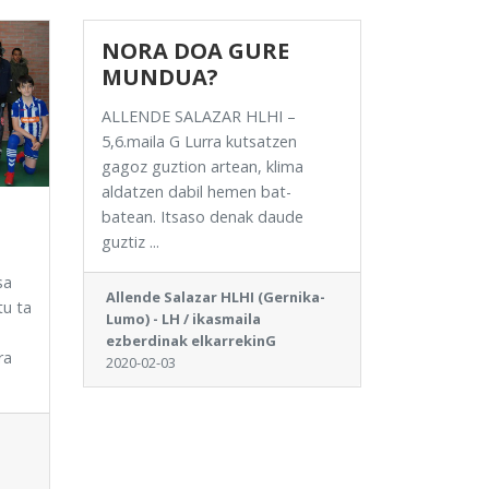
NORA DOA GURE
MUNDUA?
ALLENDE SALAZAR HLHI –
5,6.maila G Lurra kutsatzen
gagoz guztion artean, klima
aldatzen dabil hemen bat-
batean. Itsaso denak daude
guztiz ...
sa
Allende Salazar HLHI (Gernika-
tu ta
Lumo) - LH / ikasmaila
ezberdinak elkarrekinG
ra
2020-02-03