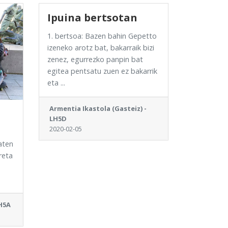
Ipuina bertsotan
1. bertsoa: Bazen bahin Gepetto
izeneko arotz bat, bakarraik bizi
zenez, egurrezko panpin bat
egitea pentsatu zuen ez bakarrik
eta ...
Armentia Ikastola (Gasteiz) -
LH5D
2020-02-05
aten
reta
LH5A