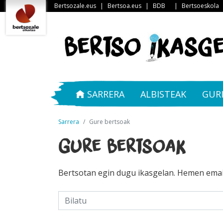
Bertsozale.eus
|
Bertsoa.eus
|
BDB
|
Bertsoeskola
SARRERA
ALBISTEAK
GUR
Sarrera
Gure bertsoak
Gure bertsoak
Bertsotan egin dugu ikasgelan. Hemen emai