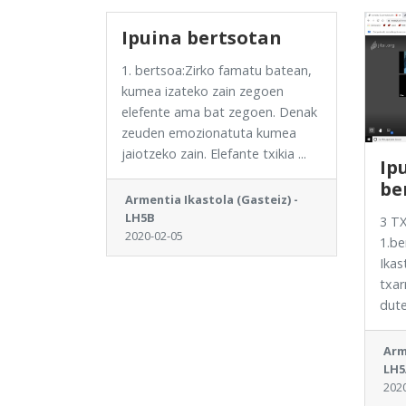
Ipuina bertsotan
1. bertsoa:Zirko famatu batean,
kumea izateko zain zegoen
elefente ama bat zegoen. Denak
zeuden emozionatuta kumea
jaiotzeko zain. Elefante txikia ...
Ip
be
Armentia Ikastola (Gasteiz) -
LH5B
3 T
2020-02-05
1.be
Ikas
txar
dute
Arm
LH5
202