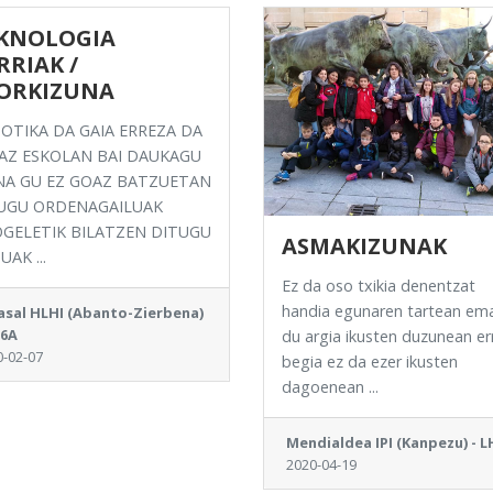
KNOLOGIA
RRIAK /
ORKIZUNA
OTIKA DA GAIA ERREZA DA
AZ ESKOLAN BAI DAUKAGU
NA GU EZ GOAZ BATZUETAN
UGU ORDENAGAILUAK
GELETIK BILATZEN DITUGU
ASMAKIZUNAK
AK ...
Ez da oso txikia denentzat
handia egunaren tartean em
Casal HLHI (Abanto-Zierbena)
H6A
du argia ikusten duzunean er
0-02-07
begia ez da ezer ikusten
dagoenean ...
Mendialdea IPI (Kanpezu) - 
2020-04-19