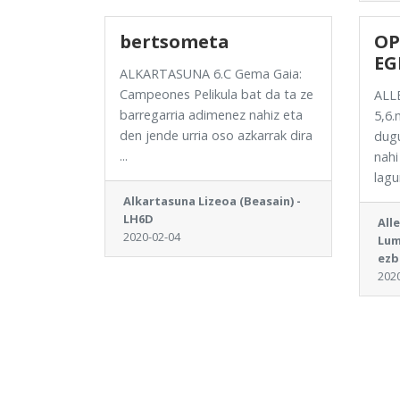
bertsometa
OP
EG
ALKARTASUNA 6.C Gema Gaia:
Campeones Pelikula bat da ta ze
ALL
barregarria adimenez nahiz eta
5,6.
den jende urria oso azkarrak dira
dugu
...
nahi
lagun
Alkartasuna Lizeoa (Beasain) -
LH6D
All
2020-02-04
Lum
ezb
202