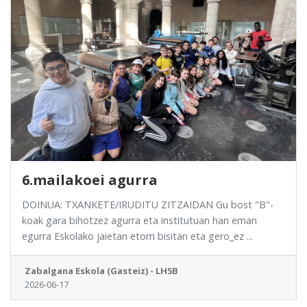
6.mailakoei agurra
DOINUA: TXANKETE/IRUDITU ZITZAIDAN Gu bost "B"-
koak gara bihotzez agurra eta institutuan han eman
egurra Eskolako jaietan etorri bisitan eta gero_ez ...
Zabalgana Eskola (Gasteiz) - LH5B
2026-06-17