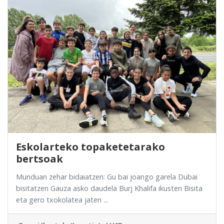
Eskolarteko topaketetarako
bertsoak
Munduan zehar bidaiatzen: Gu bai joango garela Dubai
bisitatzen Gauza asko daudela Burj Khalifa ikusten Bisita
eta gero txokolatea jaten ...