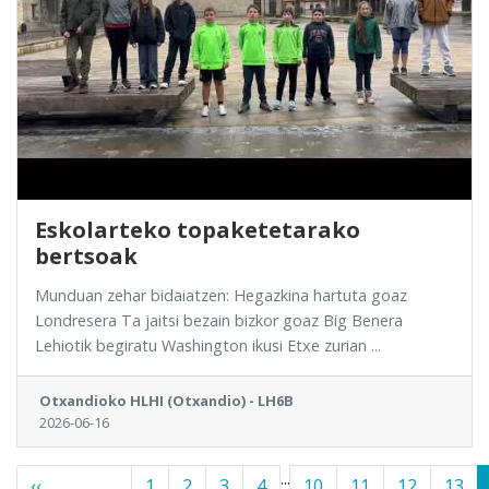
Eskolarteko topaketetarako
bertsoak
Munduan zehar bidaiatzen: Hegazkina hartuta goaz
Londresera Ta jaitsi bezain bizkor goaz Big Benera
Lehiotik begiratu Washington ikusi Etxe zurian ...
Otxandioko HLHI (Otxandio) - LH6B
2026-06-16
...
‹‹
1
2
3
4
10
11
12
13