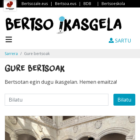
Bertsozale.eus
|
Bertsoa.eus
|
BDB
|
Bertsoeskola
SARTU
Sarrera
Gure bertsoak
Gure bertsoak
Bertsotan egin dugu ikasgelan. Hemen emaitza!
Bilatu