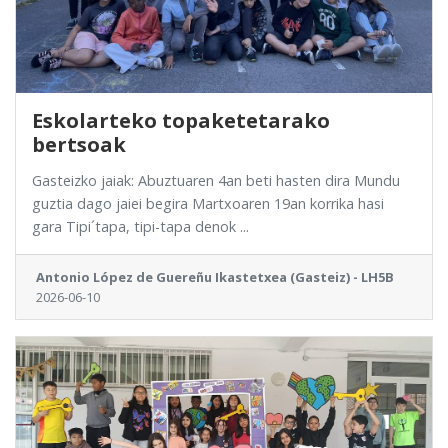
Eskolarteko topaketetarako
bertsoak
Gasteizko jaiak: Abuztuaren 4an beti hasten dira Mundu
guztia dago jaiei begira Martxoaren 19an korrika hasi
gara Tipi´tapa, tipi-tapa denok ...
Antonio López de Guereñu Ikastetxea (Gasteiz) - LH5B
2026-06-10