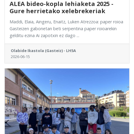
ALEA bideo-kopla lehiaketa 2025 -
Gure herrietako xelebrekeriak
Maddi, Elaia, Aingeru, Enaitz, Luken Atrezzoa: paper roioa
Gasteizen gabonetan beti serpentina paper roioarekin
gelditu ezina Ai zapotxin ez dago ...
Olabide Ikastola (Gasteiz) - LH5A
2026-06-15