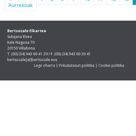
Aurrekoak
Bertsozale Elkartea
Subijana Etxea
Kale Nagusia 70
20150 Villabona
T. (00) (34) 943 69 41 29 / F. (00) (34) 943 69 30 41
bertsozale[at]bertsozale.eus
Lege oharra
|
Pribatutasun politika
|
Cookie politika