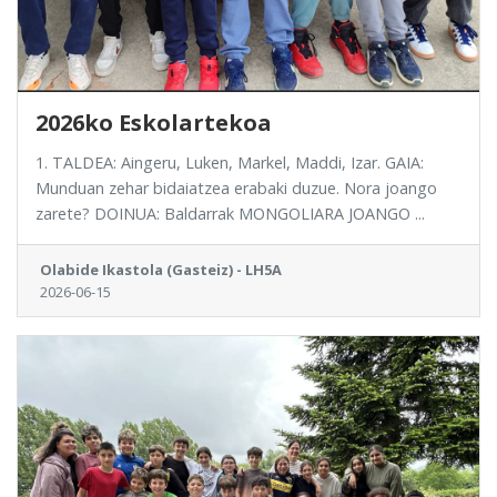
2026ko Eskolartekoa
1. TALDEA: Aingeru, Luken, Markel, Maddi, Izar. GAIA:
Munduan zehar bidaiatzea erabaki duzue. Nora joango
zarete? DOINUA: Baldarrak MONGOLIARA JOANGO ...
Olabide Ikastola (Gasteiz) - LH5A
2026-06-15