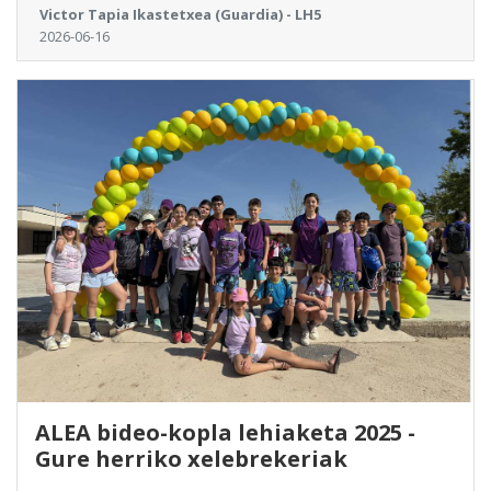
Victor Tapia Ikastetxea (Guardia) - LH5
2026-06-16
ALEA bideo-kopla lehiaketa 2025 -
Gure herriko xelebrekeriak