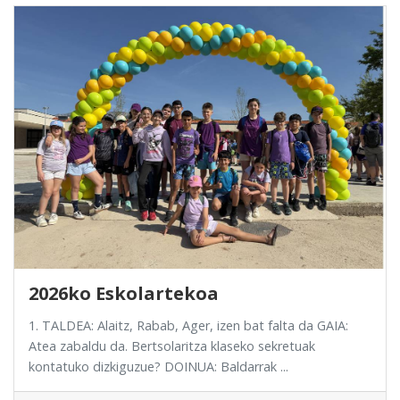
2026ko Eskolartekoa
1. TALDEA: Alaitz, Rabab, Ager, izen bat falta da GAIA:
Atea zabaldu da. Bertsolaritza klaseko sekretuak
kontatuko dizkiguzue? DOINUA: Baldarrak ...