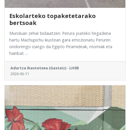
Eskolarteko topaketetarako
bertsoak
Munduan zehar bidaiatzen: Perura joateko hegazkina
hartu Machupichu ikustean gara emozionatu Peruren
ondorengo izango da Egipto Piramideak, momiak eta
hainbat ...
Adurtza Ikastetxea (Gasteiz) - LH5B
2026-06-11