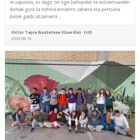
Ai zapotxin, ez dago zer egin behiarekin ta entzierroarekin
Behiak gora ta behera entzierro zaharra eta pertsona
batek galdu atzamarra ...
Victor Tapia Ikastetxea (Guardia) - LH5
2026-06-16