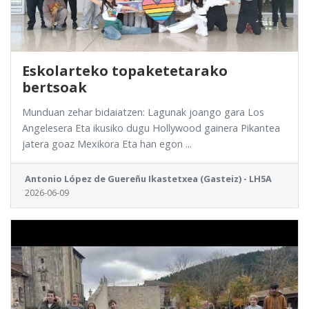
Eskolarteko topaketetarako
bertsoak
Munduan zehar bidaiatzen: Lagunak joango gara Los
Angelesera Eta ikusiko dugu Hollywood gainera Pikantea
jatera goaz Mexikora Eta han egon ...
Antonio López de Guereñu Ikastetxea (Gasteiz) - LH5A
2026-06-09