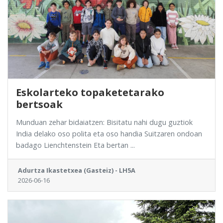
Eskolarteko topaketetarako
bertsoak
Munduan zehar bidaiatzen: Bisitatu nahi dugu guztiok
India delako oso polita eta oso handia Suitzaren ondoan
badago Lienchtenstein Eta bertan ...
Adurtza Ikastetxea (Gasteiz) - LH5A
2026-06-16