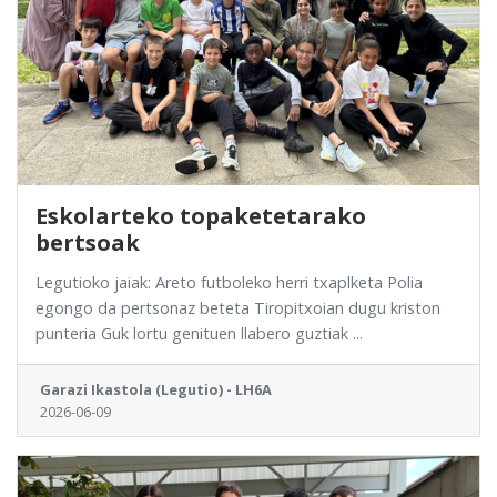
Eskolarteko topaketetarako
bertsoak
Legutioko jaiak: Areto futboleko herri txaplketa Polia
egongo da pertsonaz beteta Tiropitxoian dugu kriston
punteria Guk lortu genituen llabero guztiak ...
Garazi Ikastola (Legutio) - LH6A
2026-06-09