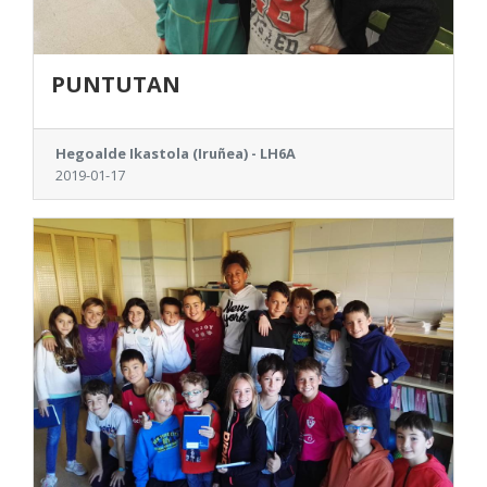
PUNTUTAN
Hegoalde Ikastola (Iruñea) - LH6A
2019-01-17