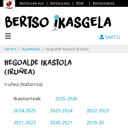
Bertsozale.eus
|
Bertsoa.eus
|
BDB
|
Bertsoeskola
SARTU
Sarrera
Ikastetxeak
Hegoalde Ikastola (Iruñea)
Hegoalde Ikastola
(Iruñea)
Iruñea (Nafarroa)
Ikasturteak
2025-2026
2024-2025
2023-2024
2022-2023
2021-2022
2020-2021
2019-20