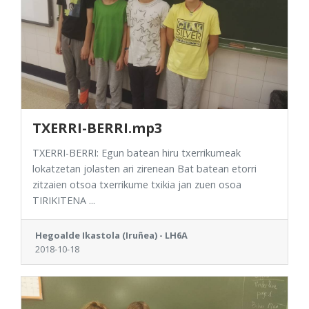
TXERRI-BERRI.mp3
TXERRI-BERRI: Egun batean hiru txerrikumeak
lokatzetan jolasten ari zirenean Bat batean etorri
zitzaien otsoa txerrikume txikia jan zuen osoa
TIRIKITENA ...
Hegoalde Ikastola (Iruñea) - LH6A
2018-10-18