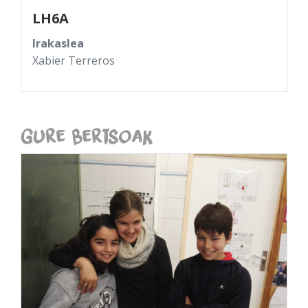
LH6A
Irakaslea
Xabier Terreros
Gure Bertsoak