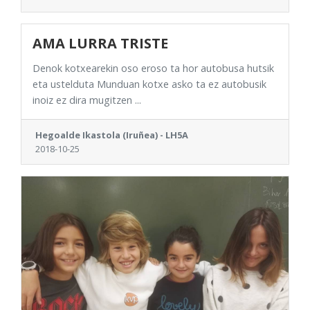
AMA LURRA TRISTE
Denok kotxearekin oso eroso ta hor autobusa hutsik
eta ustelduta Munduan kotxe asko ta ez autobusik
inoiz ez dira mugitzen ...
Hegoalde Ikastola (Iruñea) - LH5A
2018-10-25