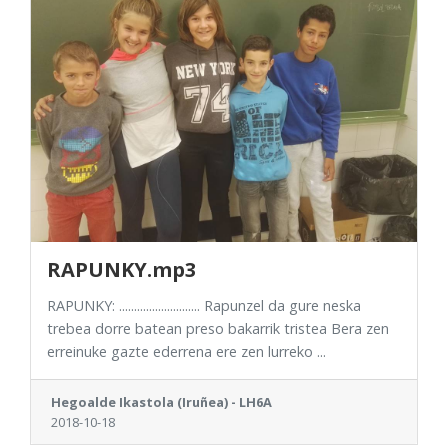
RAPUNKY.mp3
RAPUNKY: ........................... Rapunzel da gure neska
trebea dorre batean preso bakarrik tristea Bera zen
erreinuke gazte ederrena ere zen lurreko ...
Hegoalde Ikastola (Iruñea) - LH6A
2018-10-18