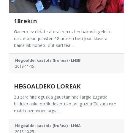
18rekin
Gauero ez didate ateratzen uzten bakarrik gelditu
naiz etxean jolasten 18 urtekin beti joan klasera
baina nik hobetu dut sartzea ...
Hegoalde Ikastola (Iruñea) - LH5B
2018-11-15
HEGOALDEKO LOREAK
Zu zara nire eguzkia gauetan nire ilargia zugatik
bilduko nuke pozik desertuko are guztia Zu zara nire
maitia ozeanoen argia ...
Hegoalde Ikastola (Iruñea) - LH6A
2018-10-25