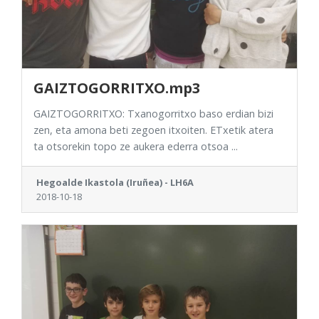
GAIZTOGORRITXO.mp3
GAIZTOGORRITXO: Txanogorritxo baso erdian bizi
zen, eta amona beti zegoen itxoiten. ETxetik atera
ta otsorekin topo ze aukera ederra otsoa ...
Hegoalde Ikastola (Iruñea) - LH6A
2018-10-18