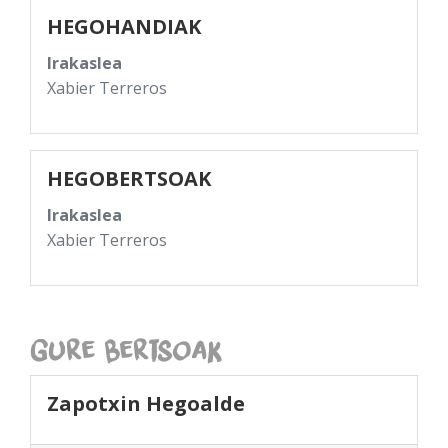
HEGOHANDIAK
Irakaslea
Xabier Terreros
HEGOBERTSOAK
Irakaslea
Xabier Terreros
Gure Bertsoak
Zapotxin Hegoalde