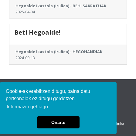
Hegoalde Ikastola (Iruñea) - BEHI SAKRATUAK
2025-04-04
Beti Hegoalde!
Hegoalde Ikastola (Iruñea) - HEGOHANDIAK
2024-09-13
Bertsozale Elkartea
Cookie-ak erabiltzen ditugu, baina datu
Subijana Etxea
pertsonalak ez ditugu gordetzen
Kale Nagusia 70
20150 Villabona
Informazio gehiago
T. (00) (34) 943 69 41 29 / F. (00) (34) 943 69 30 41
bertsozale[at]bertsozale.eus
Onartu
Lege oharra
|
Pribatutasun politika
|
Cookie politika