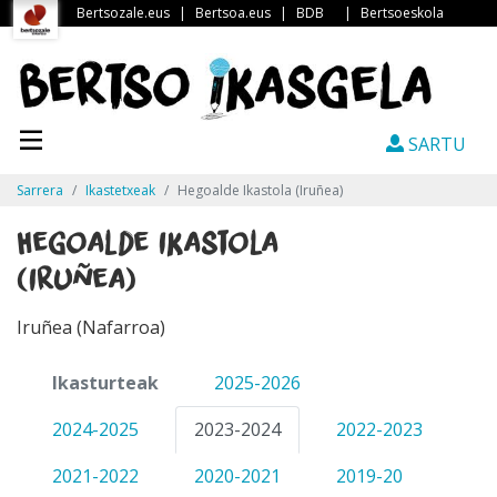
Bertsozale.eus
|
Bertsoa.eus
|
BDB
|
Bertsoeskola
SARTU
Sarrera
Ikastetxeak
Hegoalde Ikastola (Iruñea)
Hegoalde Ikastola
(Iruñea)
Iruñea (Nafarroa)
Ikasturteak
2025-2026
2024-2025
2023-2024
2022-2023
2021-2022
2020-2021
2019-20