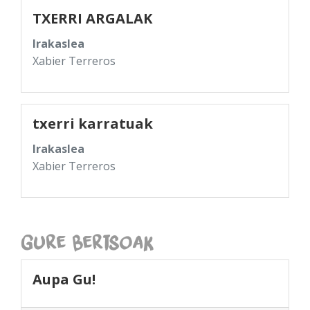
TXERRI ARGALAK
Irakaslea
Xabier Terreros
txerri karratuak
Irakaslea
Xabier Terreros
Gure Bertsoak
Aupa Gu!