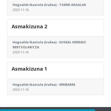
Hegoalde Ikastola (Iruñea) - TXERRI ARGALAK
2023-11-16
Asmakizuna 2
Hegoalde Ikastola (Iruñea) - EUSKAL HERRIKO
BERTSOLARITZA
2023-11-16
Asmakizuna 1
Hegoalde Ikastola (Iruñea) - IRRIBARRE
2023-11-16