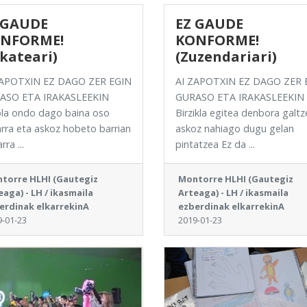
 GAUDE
EZ GAUDE
NFORME!
KONFORME!
lkateari)
(Zuzendariari)
ZAPOTXIN EZ DAGO ZER EGIN
AI ZAPOTXIN EZ DAGO ZER 
ASO ETA IRAKASLEEKIN
GURASO ETA IRAKASLEEKIN
ola ondo dago baina oso
Birzikla egitea denbora galtz
rra eta askoz hobeto barrian
askoz nahiago dugu gelan
rra ...
pintatzea Ez da ...
torre HLHI (Gautegiz
Montorre HLHI (Gautegiz
eaga) - LH / ikasmaila
Arteaga) - LH / ikasmaila
erdinak elkarrekinA
ezberdinak elkarrekinA
9-01-23
2019-01-23