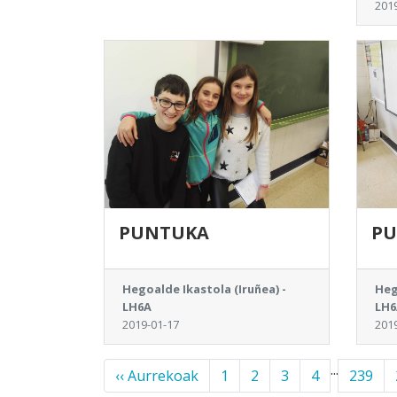
201
PUNTUKA
P
Hegoalde Ikastola (Iruñea) -
Heg
LH6A
LH6
2019-01-17
201
...
‹‹ Aurrekoak
1
2
3
4
239