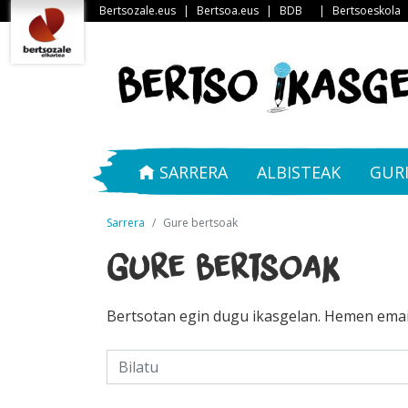
Bertsozale.eus
|
Bertsoa.eus
|
BDB
|
Bertsoeskola
SARRERA
ALBISTEAK
GUR
Sarrera
Gure bertsoak
Gure bertsoak
Bertsotan egin dugu ikasgelan. Hemen emai