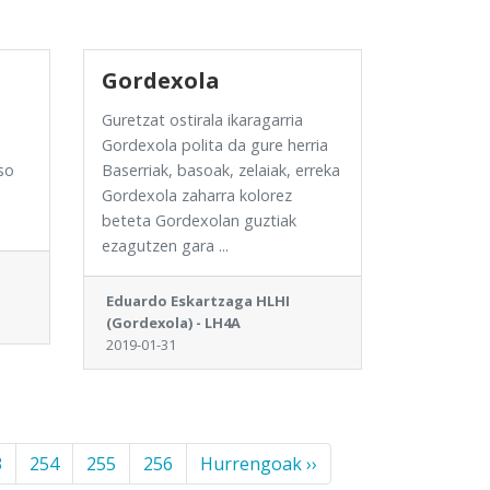
Gordexola
Guretzat ostirala ikaragarria
Gordexola polita da gure herria
so
Baserriak, basoak, zelaiak, erreka
Gordexola zaharra kolorez
beteta Gordexolan guztiak
ezagutzen gara ...
Eduardo Eskartzaga HLHI
(Gordexola) - LH4A
2019-01-31
3
254
255
256
Hurrengoak ››