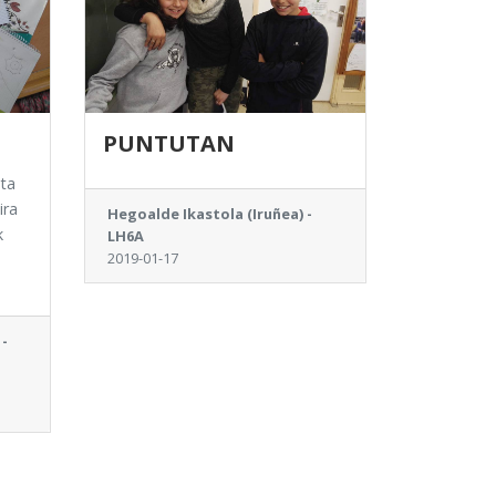
PUNTUTAN
ta
ira
Hegoalde Ikastola (Iruñea) -
k
LH6A
2019-01-17
 -