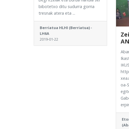
bibotetxo ditu sudurra gorria
tresnak atera eta ...
Berriatua HLHI (Berriatua) -
Ze
LH6A
2019-01-22
AN
Aban
Ikas
IKU
http
xea.
oa-S
egit
Gabo
erpin
Eto
(Ab