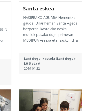
Santa eskea
HASIERAKO AGURRA Hementxe
gaude, Billar herrian Santa Ageda
bezperan Ikastolako neska
EGIN
mutilok pasako dugu primeran
MEDIKUA Ainhoa eta Izaskun dira
ea
...
Lantziego Ikastola (Lantziego) -
LH 5 eta 6
2019-01-22