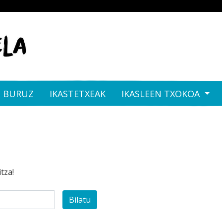
I BURUZ
IKASTETXEAK
IKASLEEN TXOKOA
tza!
Bilatu