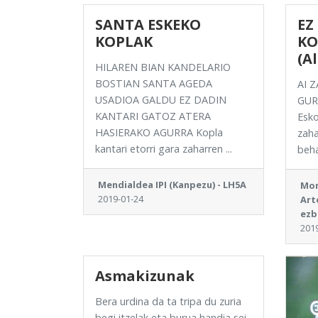
SANTA ESKEKO
EZ
KOPLAK
KO
(A
HILAREN BIAN KANDELARIO
BOSTIAN SANTA AGEDA
AI 
USADIOA GALDU EZ DADIN
GUR
KANTARI GATOZ ATERA
Esk
HASIERAKO AGURRA Kopla
zaha
kantari etorri gara zaharren ...
beha
Mendialdea IPI (Kanpezu) - LH5A
Mon
2019-01-24
Art
ezb
201
Asmakizunak
Bera urdina da ta tripa du zuria
begi itzelak eta burua handia sei