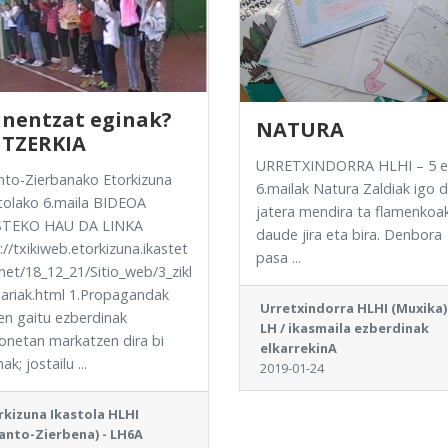
inentzat eginak?
NATURA
TZERKIA
URRETXINDORRA HLHI – 5 e
to-Zierbanako Etorkizuna
6.mailak Natura Zaldiak igo d
tolako 6.maila BIDEOA
jatera mendira ta flamenkoa
STEKO HAU DA LINKA
daude jira eta bira. Denbora
://txikiweb.etorkizuna.ikastet
pasa ...
net/18_12_21/Sitio_web/3_zikl
ariak.html 1.Propagandak
Urretxindorra HLHI (Muxika)
en gaitu ezberdinak
LH / ikasmaila ezberdinak
netan markatzen dira bi
elkarrekinA
ak; jostailu ...
2019-01-24
rkizuna Ikastola HLHI
anto-Zierbena) - LH6A