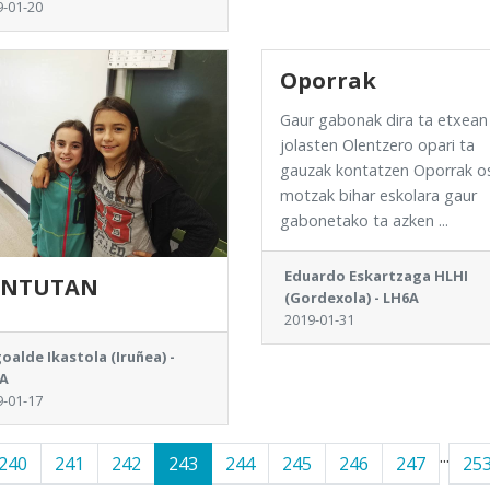
9-01-20
Oporrak
Gaur gabonak dira ta etxean
jolasten Olentzero opari ta
gauzak kontatzen Oporrak o
motzak bihar eskolara gaur
gabonetako ta azken ...
Eduardo Eskartzaga HLHI
UNTUTAN
(Gordexola) - LH6A
2019-01-31
oalde Ikastola (Iruñea) -
A
9-01-17
...
240
241
242
243
244
245
246
247
25