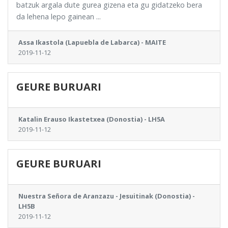
batzuk argala dute gurea gizena eta gu gidatzeko bera
da lehena lepo gainean ...
Assa Ikastola (Lapuebla de Labarca) - MAITE
2019-11-12
GEURE BURUARI
Katalin Erauso Ikastetxea (Donostia) - LH5A
2019-11-12
GEURE BURUARI
Nuestra Señora de Aranzazu - Jesuitinak (Donostia) -
LH5B
2019-11-12