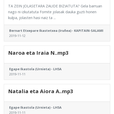
TA ZEIN JOLASETARA ZAUDE BIZIATUTA? Gela barruan
nago ni izkutatuta Fornite jolasak dauka guzti honen
kulpa, jolasten hasi naiz ta ...
Bernart Etxepare Ikastetxea (Iruñea) - KAPITAIN-SALAMI
2019-11-12
Naroa eta Iraia N..mp3
Egape Ikastola (Urnieta) - LH5A
2019-11-11
Natalia eta Aiora A..mp3
Egape Ikastola (Urnieta) - LH5A
2019-11-11