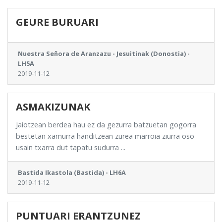
GEURE BURUARI
Nuestra Señora de Aranzazu - Jesuitinak (Donostia) -
LH5A
2019-11-12
ASMAKIZUNAK
Jaiotzean berdea hau ez da gezurra batzuetan gogorra
bestetan xamurra handitzean zurea marroia ziurra oso
usain txarra dut tapatu sudurra ...
Bastida Ikastola (Bastida) - LH6A
2019-11-12
PUNTUARI ERANTZUNEZ