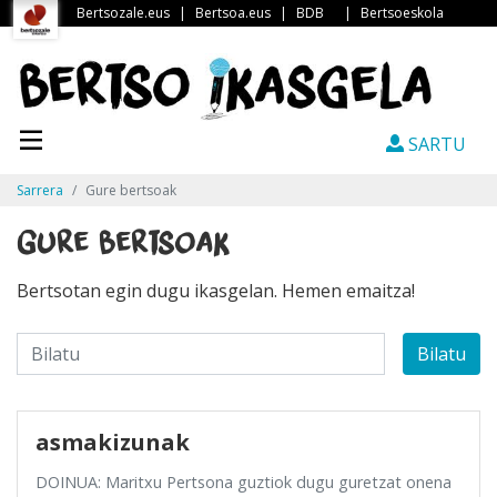
Bertsozale.eus
|
Bertsoa.eus
|
BDB
|
Bertsoeskola
SARTU
Sarrera
Gure bertsoak
Gure bertsoak
Bertsotan egin dugu ikasgelan. Hemen emaitza!
Bilatu
asmakizunak
DOINUA: Maritxu Pertsona guztiok dugu guretzat onena