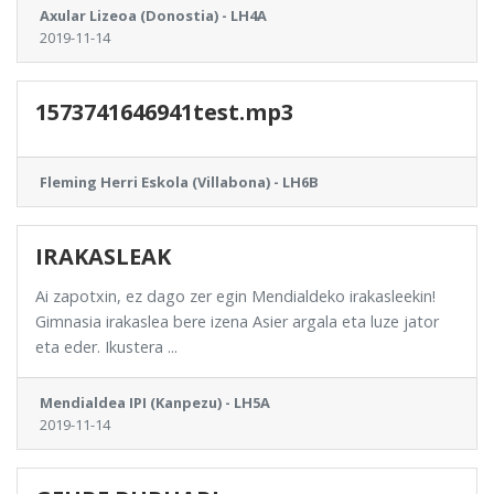
Axular Lizeoa (Donostia) - LH4A
2019-11-14
1573741646941test.mp3
Fleming Herri Eskola (Villabona) - LH6B
IRAKASLEAK
Ai zapotxin, ez dago zer egin Mendialdeko irakasleekin!
Gimnasia irakaslea bere izena Asier argala eta luze jator
eta eder. Ikustera ...
Mendialdea IPI (Kanpezu) - LH5A
2019-11-14