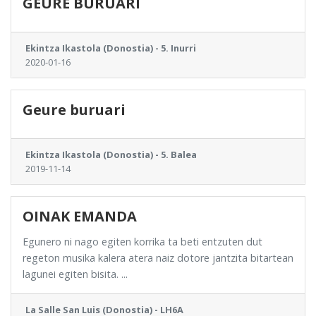
GEURE BURUARI
Ekintza Ikastola (Donostia) - 5. Inurri
2020-01-16
Geure buruari
Ekintza Ikastola (Donostia) - 5. Balea
2019-11-14
OINAK EMANDA
Egunero ni nago egiten korrika ta beti entzuten dut
regeton musika kalera atera naiz dotore jantzita bitartean
lagunei egiten bisita. ...
La Salle San Luis (Donostia) - LH6A