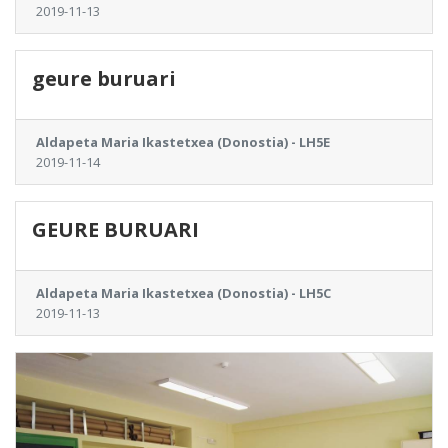
2019-11-13
geure buruari
Aldapeta Maria Ikastetxea (Donostia) - LH5E
2019-11-14
GEURE BURUARI
Aldapeta Maria Ikastetxea (Donostia) - LH5C
2019-11-13