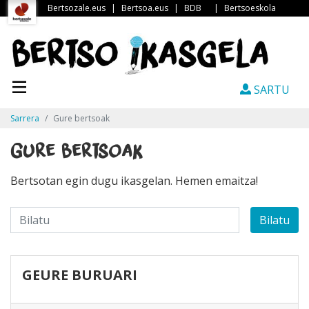
Bertsozale.eus
|
Bertsoa.eus
|
BDB
|
Bertsoeskola
SARTU
Sarrera
Gure bertsoak
Gure bertsoak
Bertsotan egin dugu ikasgelan. Hemen emaitza!
Bilatu
GEURE BURUARI