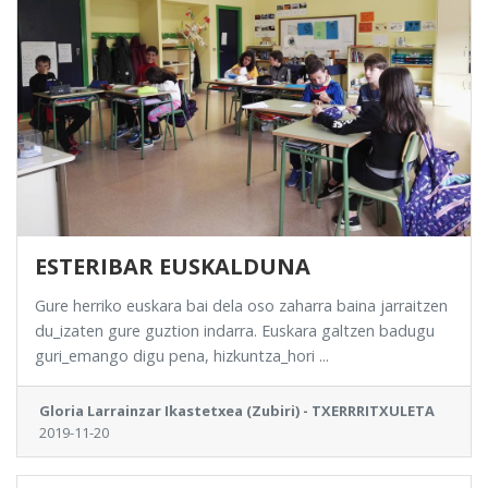
ESTERIBAR EUSKALDUNA
Gure herriko euskara bai dela oso zaharra baina jarraitzen
du_izaten gure guztion indarra. Euskara galtzen badugu
guri_emango digu pena, hizkuntza_hori ...
Gloria Larrainzar Ikastetxea (Zubiri) - TXERRRITXULETA
2019-11-20