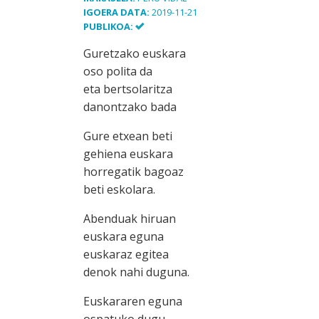
IGOERA DATA:
2019-11-21
PUBLIKOA:
Guretzako euskara
oso polita da
eta bertsolaritza
danontzako bada
Gure etxean beti
gehiena euskara
horregatik bagoaz
beti eskolara.
Abenduak hiruan
euskara eguna
euskaraz egitea
denok nahi duguna.
Euskararen eguna
ospatuko dugu