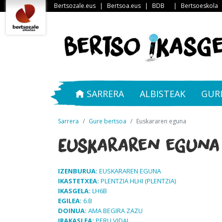
Bertsozale.eus
|
Bertsoa.eus
|
BDB
|
Bertsoeskola
SARRERA
ALBISTEAK
GUR
Sarrera
Gure bertsoa
Euskararen eguna
Euskararen eguna
IZENBURUA:
EUSKARAREN EGUNA
IKASTETXEA:
PLENTZIA HLHI (PLENTZIA)
IKASGELA:
LH6B
EGILEA:
6.B
DOINUA:
AMA BEGIRA ZAZU
IRAKASLEA:
PERU VIDAL