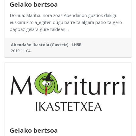
Gelako bertsoa
Doinua: Maritxu nora zoaz Abendañon guztiok dakigu
euskara kirola_egiten dugu barre ta algara patio ta gero
bagoaz gelara gure taldean ...
Abendaño Ikastola (Gasteiz) - LH5B
2019-11-04
Gelako bertsoa