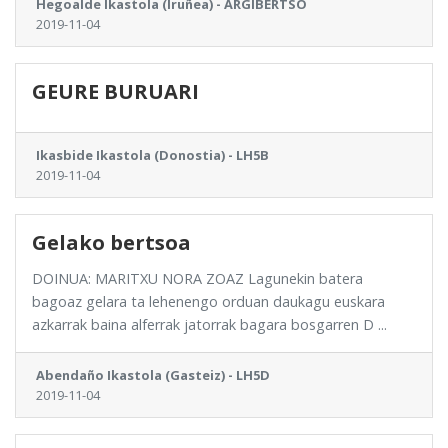
Hegoalde Ikastola (Iruñea) - ARGIBERTSO
2019-11-04
GEURE BURUARI
Ikasbide Ikastola (Donostia) - LH5B
2019-11-04
Gelako bertsoa
DOINUA: MARITXU NORA ZOAZ Lagunekin batera
bagoaz gelara ta lehenengo orduan daukagu euskara
azkarrak baina alferrak jatorrak bagara bosgarren D ...
Abendaño Ikastola (Gasteiz) - LH5D
2019-11-04