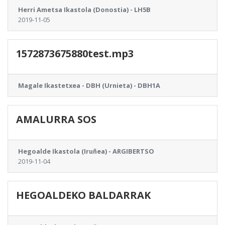
Herri Ametsa Ikastola (Donostia) - LH5B
2019-11-05
1572873675880test.mp3
Magale Ikastetxea - DBH (Urnieta) - DBH1A
AMALURRA SOS
Hegoalde Ikastola (Iruñea) - ARGIBERTSO
2019-11-04
HEGOALDEKO BALDARRAK