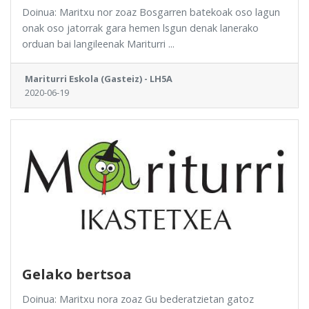
Doinua: Maritxu nor zoaz Bosgarren batekoak oso lagun
onak oso jatorrak gara hemen lsgun denak lanerako
orduan bai langileenak Mariturri ...
Mariturri Eskola (Gasteiz) - LH5A
2020-06-19
Gelako bertsoa
Doinua: Maritxu nora zoaz Gu bederatzietan gatoz