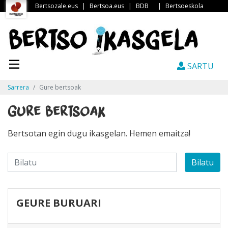
Bertsozale.eus
|
Bertsoa.eus
|
BDB
|
Bertsoeskola
SARTU
Sarrera
Gure bertsoak
Gure bertsoak
Bertsotan egin dugu ikasgelan. Hemen emaitza!
Bilatu
GEURE BURUARI