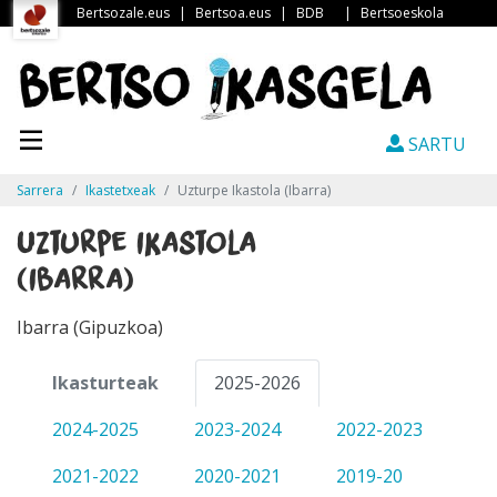
Bertsozale.eus
|
Bertsoa.eus
|
BDB
|
Bertsoeskola
SARTU
Sarrera
Ikastetxeak
Uzturpe Ikastola (Ibarra)
Uzturpe Ikastola
(Ibarra)
Ibarra (Gipuzkoa)
Ikasturteak
2025-2026
2024-2025
2023-2024
2022-2023
2021-2022
2020-2021
2019-20