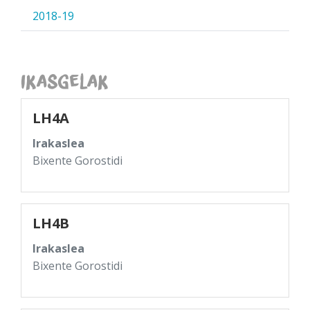
2018-19
Ikasgelak
LH4A
Irakaslea
Bixente Gorostidi
LH4B
Irakaslea
Bixente Gorostidi