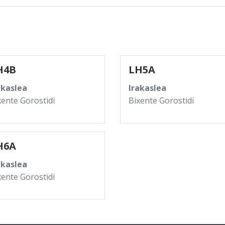
H4B
LH5A
akaslea
Irakaslea
xente Gorostidi
Bixente Gorostidi
H6A
akaslea
xente Gorostidi