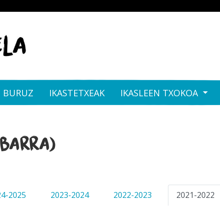
I BURUZ
IKASTETXEAK
IKASLEEN TXOKOA
Ibarra)
24-2025
2023-2024
2022-2023
2021-2022