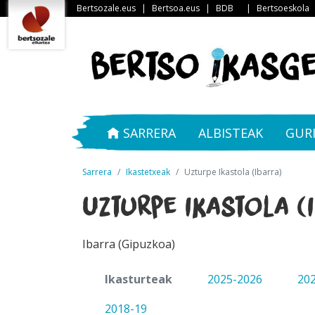
Bertsozale.eus
|
Bertsoa.eus
|
BDB
|
Bertsoeskola
SARRERA
ALBISTEAK
GUR
Sarrera
Ikastetxeak
Uzturpe Ikastola (Ibarra)
Uzturpe Ikastola (
Ibarra (Gipuzkoa)
Ikasturteak
2025-2026
20
2018-19