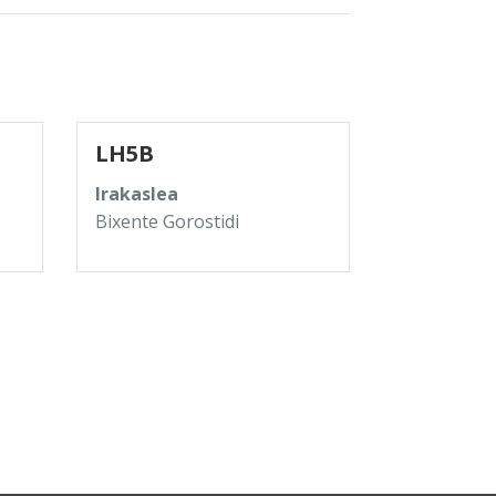
LH5B
Irakaslea
Bixente Gorostidi