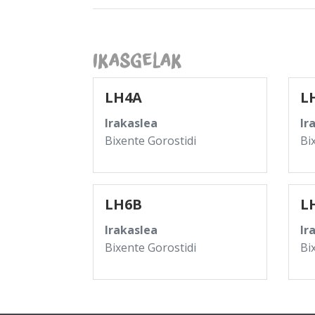
Ikasgelak
LH4A
L
Irakaslea
Ir
Bixente Gorostidi
Bi
LH6B
L
Irakaslea
Ir
Bixente Gorostidi
Bi