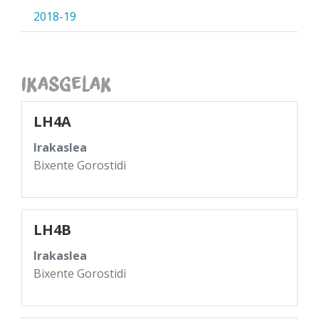
2018-19
Ikasgelak
LH4A
Irakaslea
Bixente Gorostidi
LH4B
Irakaslea
Bixente Gorostidi