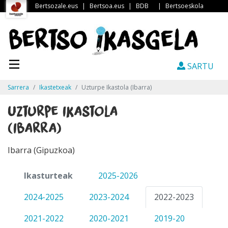
Bertsozale.eus
|
Bertsoa.eus
|
BDB
|
Bertsoeskola
SARTU
Sarrera
Ikastetxeak
Uzturpe Ikastola (Ibarra)
Uzturpe Ikastola
(Ibarra)
Ibarra (Gipuzkoa)
Ikasturteak
2025-2026
2024-2025
2023-2024
2022-2023
2021-2022
2020-2021
2019-20