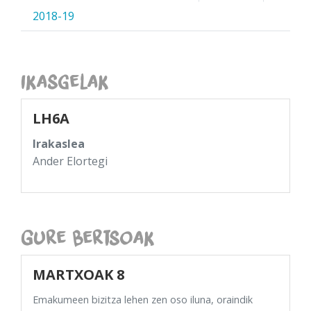
2018-19
Ikasgelak
LH6A
Irakaslea
Ander Elortegi
Gure Bertsoak
MARTXOAK 8
Emakumeen bizitza lehen zen oso iluna, oraindik