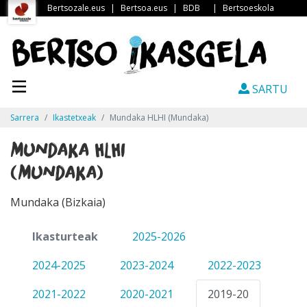
Bertsozale.eus
|
Bertsoa.eus
|
BDB
|
Bertsoeskola
SARTU
Sarrera
Ikastetxeak
Mundaka HLHI (Mundaka)
Mundaka HLHI
(Mundaka)
Mundaka (Bizkaia)
Ikasturteak
2025-2026
2024-2025
2023-2024
2022-2023
2021-2022
2020-2021
2019-20