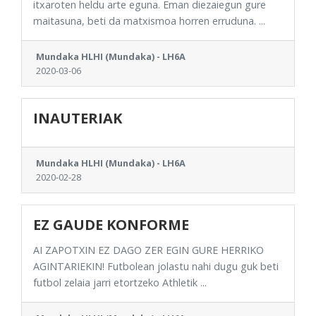
itxaroten heldu arte eguna. Eman diezaiegun gure
maitasuna, beti da matxismoa horren erruduna. ...
Mundaka HLHI (Mundaka) - LH6A
2020-03-06
INAUTERIAK
Mundaka HLHI (Mundaka) - LH6A
2020-02-28
EZ GAUDE KONFORME
AI ZAPOTXIN EZ DAGO ZER EGIN GURE HERRIKO
AGINTARIEKIN! Futbolean jolastu nahi dugu guk beti
futbol zelaia jarri etortzeko Athletik ...