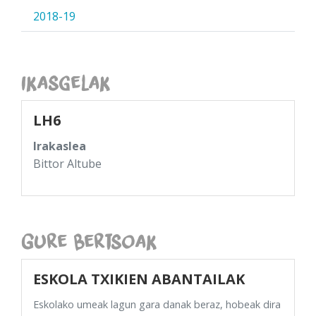
2018-19
Ikasgelak
LH6
Irakaslea
Bittor Altube
Gure Bertsoak
ESKOLA TXIKIEN ABANTAILAK
Eskolako umeak lagun gara danak beraz, hobeak dira