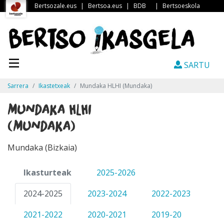
Bertsozale.eus
|
Bertsoa.eus
|
BDB
|
Bertsoeskola
SARTU
Sarrera
Ikastetxeak
Mundaka HLHI (Mundaka)
Mundaka HLHI
(Mundaka)
Mundaka (Bizkaia)
Ikasturteak
2025-2026
2024-2025
2023-2024
2022-2023
2021-2022
2020-2021
2019-20